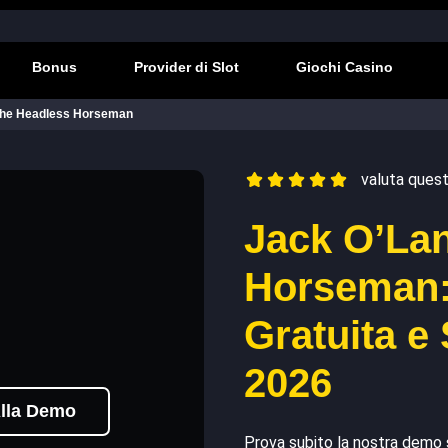
Bonus
Provider di Slot
Giochi Casino
The Headless Horseman
valuta
quest
Jack O’Lan
Horseman:
Gratuita e
2026
lla Demo
Prova subito la nostra demo 