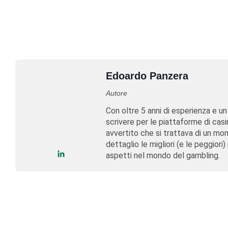
Gi
Edoardo Panzera
Autore
Con oltre 5 anni di esperienza e 
scrivere per le piattaforme di cas
avvertito che si trattava di un mo
dettaglio le migliori (e le peggiori)
aspetti nel mondo del gambling.