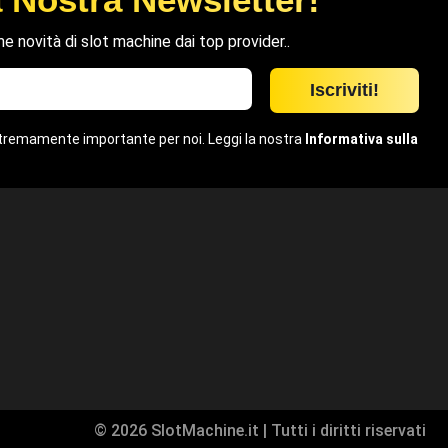
me novità di slot machine dai top provider..
stremamente importante per noi. Leggi la nostra
Informativa sulla
© 2026 SlotMachine.it | Tutti i diritti riservati