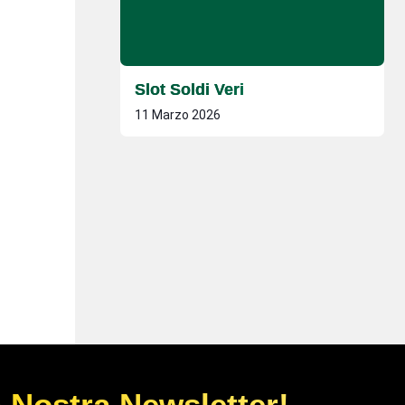
Slot Soldi Veri
11 Marzo 2026
la Nostra Newsletter!