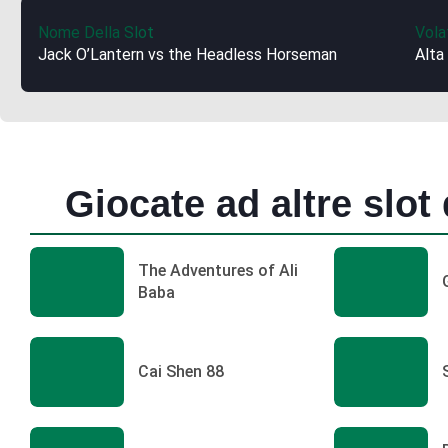
Nome Della Slot
Volat
Jack O’Lantern vs the Headless Horseman
Alta
Giocate ad altre slo
The Adventures of Ali
Baba
Cai Shen 88