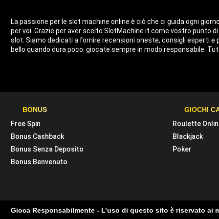
La passione per le slot machine online è ciò che ci guida ogni giorno
per voi. Grazie per aver scelto SlotMachine.it come vostro punto di
slot. Siamo dedicati a fornire recensioni oneste, consigli esperti e 
bello quando dura poco: giocate sempre in modo responsabile. Tutti i 
BONUS
GIOCHI C
Free Spin
Roulette Onli
Bonus Cashback
Blackjack
Bonus Senza Deposito
Poker
Bonus Benvenuto
Gioca Responsabilmente - L’uso di questo sito è riservato ai