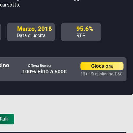
qui sotto.
Marzo, 2018
95.6%
Data di uscita
RTP
sino
Gioca ora
Offerta Bonus:
100% Fino a 500€
18+ | Si applicano T&C.
Rulli