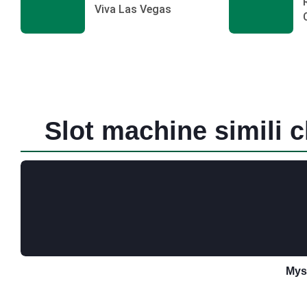
Viva Las Vegas
Slot machine simili c
Mys
Data di uscita:
Agosto, 2022
RTP:
96%
Volatilità:
Alta