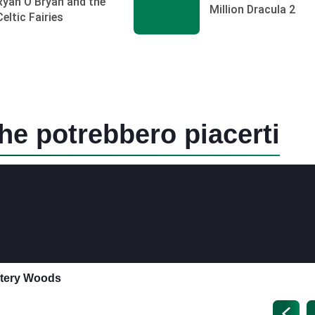
Ryan O’Bryan and the
Million Dracula 2
Celtic Fairies
he potrebbero piacerti
tery Woods