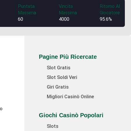
Puntata
Vincita
Ritorno Al
Massima
Massima
Giocatore
60
4000
95.6%
Pagine Più Ricercate
Slot Gratis
Slot Soldi Veri
Giri Gratis
Migliori Casinò Online
co
Giochi Casinò Popolari
Slots