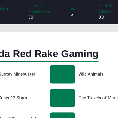
Linee Di
Puntata
ilità
Rulli
Pagamento
Minima
5
30
0.3
t da Red Rake Gaming
Gustav Minebuster
Wild Animals
Super 12 Stars
The Travels of Mar