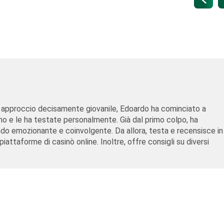
oca gratis
un approccio decisamente giovanile, Edoardo ha cominciato a
ino e le ha testate personalmente. Già dal primo colpo, ha
ndo emozionante e coinvolgente. Da allora, testa e recensisce in
 piattaforme di casinò online. Inoltre, offre consigli su diversi