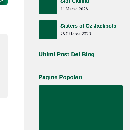
Slot Gallina
11 Marzo 2026
Gio
Sisters of Oz Jackpots
25 Ottobre 2023
Ultimi Post Del Blog
Pagine Popolari