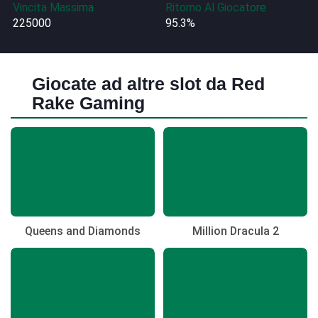
Vincita Massima
Ritorno Al Giocatore
225000
95.3%
Giocate ad altre slot da Red
Rake Gaming
Queens and Diamonds
Million Dracula 2