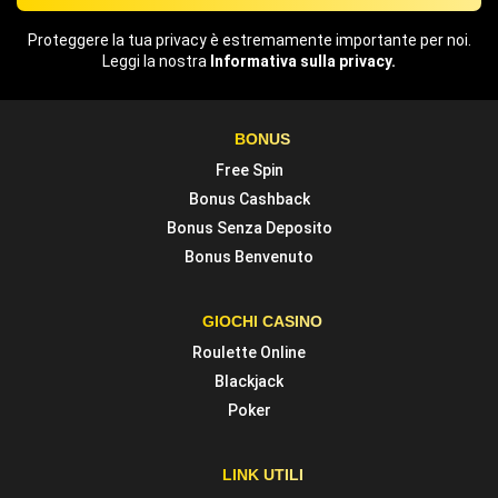
Proteggere la tua privacy è estremamente importante per noi.
Leggi la nostra
Informativa sulla privacy.
BONUS
Free Spin
Bonus Cashback
Bonus Senza Deposito
Bonus Benvenuto
GIOCHI CASINO
Roulette Online
Blackjack
Poker
LINK UTILI