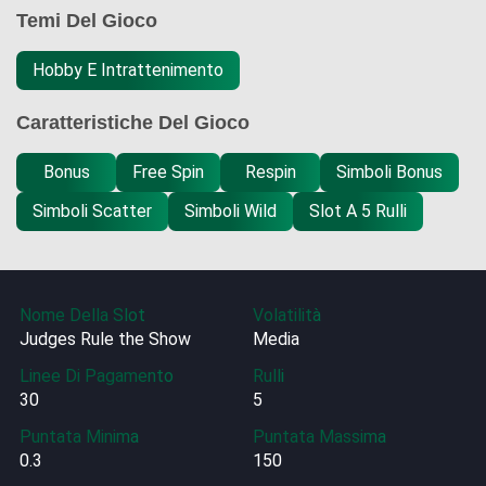
Temi Del Gioco
Hobby E Intrattenimento
Caratteristiche Del Gioco
Bonus
Free Spin
Respin
Simboli Bonus
Simboli Scatter
Simboli Wild
Slot A 5 Rulli
Nome Della Slot
Volatilità
Judges Rule the Show
Media
Linee Di Pagamento
Rulli
30
5
Puntata Minima
Puntata Massima
0.3
150