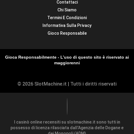
Contattaci
Chi Siamo
Termini E Condizioni
Informativa Sulla Privacy
Gioco Responsabile
Gioca Responsabilmente - L’uso di questo sito è riservato ai
maggiorenni
© 2026 SlotMachine.it | Tutti i diritti riservati
I casinò online recensiti su slotmachine.it sono tutti in
possesso di licenza rilasciata dall’Agenzia delle Dogane e
dei Monopoli (ADM)