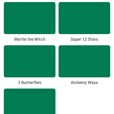
Myrtle the Witch
Super 12 Stars
3 Butterflies
Alchemy Ways