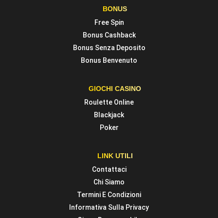
BONUS
Free Spin
Bonus Cashback
Bonus Senza Deposito
Bonus Benvenuto
GIOCHI CASINO
Roulette Online
Blackjack
Poker
LINK UTILI
Contattaci
Chi Siamo
Termini E Condizioni
Informativa Sulla Privacy