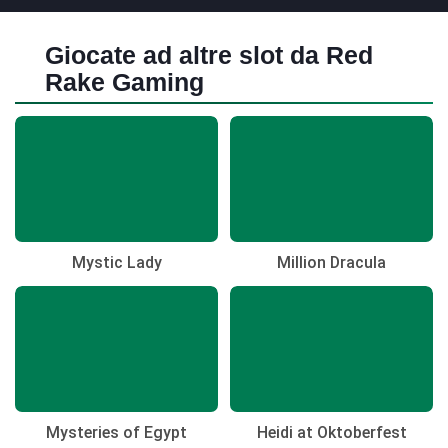
Giocate ad altre slot da Red
Rake Gaming
Mystic Lady
Million Dracula
Mysteries of Egypt
Heidi at Oktoberfest