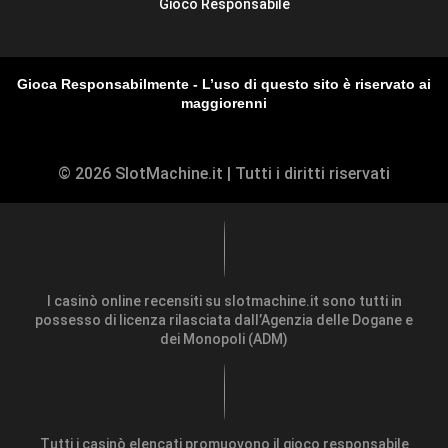
Gioco Responsabile
Gioca Responsabilmente - L’uso di questo sito è riservato ai
maggiorenni
© 2026 SlotMachine.it | Tutti i diritti riservati
I casinò online recensiti su slotmachine.it sono tutti in
possesso di licenza rilasciata dall’Agenzia delle Dogane e
dei Monopoli (ADM)
Tutti i casinò elencati promuovono il gioco responsabile