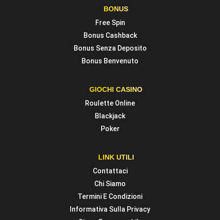
BONUS
Free Spin
Bonus Cashback
Bonus Senza Deposito
Bonus Benvenuto
GIOCHI CASINO
Roulette Online
Blackjack
Poker
LINK UTILI
Contattaci
Chi Siamo
Termini E Condizioni
Informativa Sulla Privacy