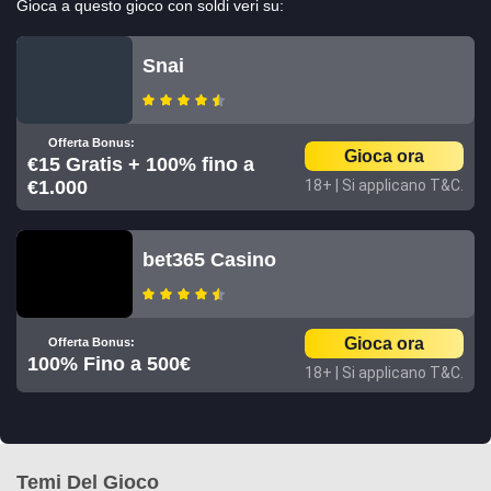
Gioca a questo gioco con soldi veri su:
Snai
Offerta Bonus:
Gioca ora
€15 Gratis + 100% fino a
18+ | Si applicano T&C.
€1.000
bet365 Casino
Gioca ora
Offerta Bonus:
100% Fino a 500€
18+ | Si applicano T&C.
Temi Del Gioco