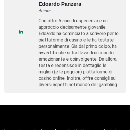
Edoardo Panzera
Autore
Con oltre 5 anni di esperienza e un
approccio decisamente giovanile,
Edoardo ha cominciato a scrivere per le
piattaforme di casino e le ha testate
personalmente. Già dal primo colpo, ha
avvertito che si trattava di un mondo
emozionante e coinvolgente. Da allora,
testa e recensisce in dettaglio le
migliori (e le peggiori) piattaforme di
casinò online. Inoltre, offre consigli su
diversi aspetti nel mondo del gambling.