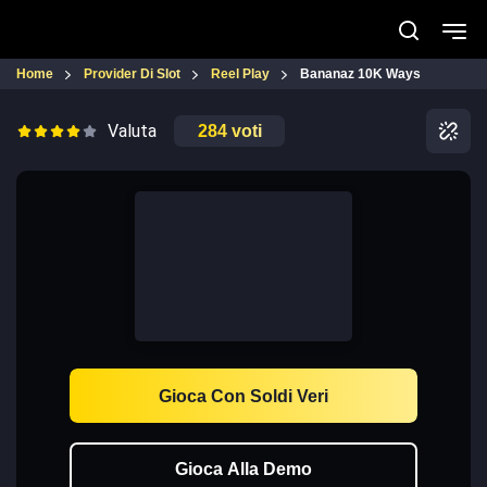
Home
Provider Di Slot
Reel Play
Bananaz 10K Ways
Valuta
284
voti
Gioca Con Soldi Veri
Gioca Alla Demo