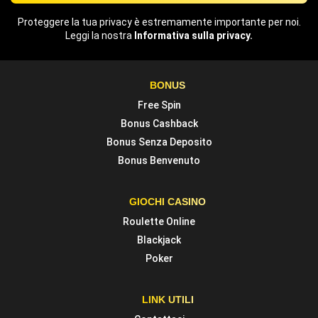
Proteggere la tua privacy è estremamente importante per noi.
Leggi la nostra
Informativa sulla privacy.
BONUS
Free Spin
Bonus Cashback
Bonus Senza Deposito
Bonus Benvenuto
GIOCHI CASINO
Roulette Online
Blackjack
Poker
LINK UTILI