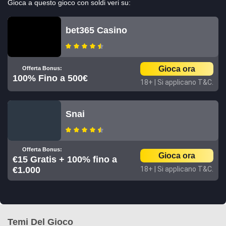
Gioca a questo gioco con soldi veri su:
bet365 Casino
Gioca ora
Offerta Bonus:
100% Fino a 500€
18+ | Si applicano T&C.
Snai
Offerta Bonus:
Gioca ora
€15 Gratis + 100% fino a
18+ | Si applicano T&C.
€1.000
Temi Del Gioco