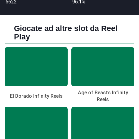
5622
96.1%
Giocate ad altre slot da Reel
Play
Age of Beasts Infinity
El Dorado Infinity Reels
Reels