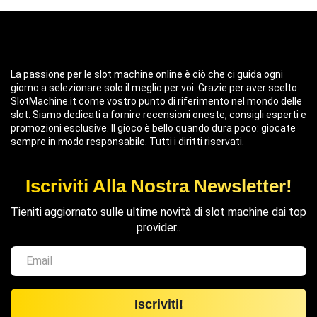
La passione per le slot machine online è ciò che ci guida ogni
giorno a selezionare solo il meglio per voi. Grazie per aver scelto
SlotMachine.it come vostro punto di riferimento nel mondo delle
slot. Siamo dedicati a fornire recensioni oneste, consigli esperti e
promozioni esclusive. Il gioco è bello quando dura poco: giocate
sempre in modo responsabile. Tutti i diritti riservati.
Iscriviti Alla Nostra Newsletter!
Tieniti aggiornato sulle ultime novità di slot machine dai top
provider..