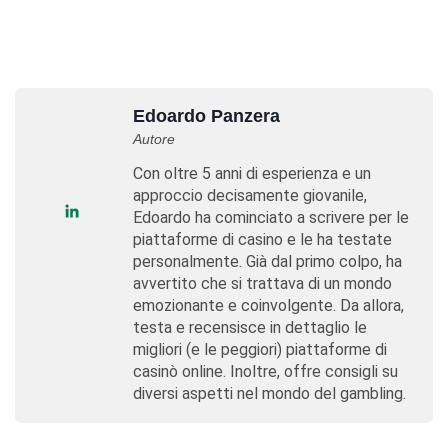
RTP:
96.01%
Volatilità:
Media
Gioca gratis
Edoardo Panzera
Autore
Con oltre 5 anni di esperienza e un
approccio decisamente giovanile,
Edoardo ha cominciato a scrivere per le
piattaforme di casino e le ha testate
personalmente. Già dal primo colpo, ha
avvertito che si trattava di un mondo
emozionante e coinvolgente. Da allora,
testa e recensisce in dettaglio le
migliori (e le peggiori) piattaforme di
casinò online. Inoltre, offre consigli su
diversi aspetti nel mondo del gambling.