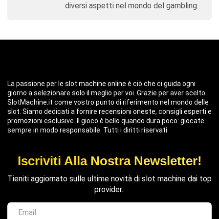
diversi aspetti nel mondo del gambling.
La passione per le slot machine online è ciò che ci guida ogni
giorno a selezionare solo il meglio per voi. Grazie per aver scelto
SlotMachine.it come vostro punto di riferimento nel mondo delle
slot. Siamo dedicati a fornire recensioni oneste, consigli esperti e
promozioni esclusive. Il gioco è bello quando dura poco: giocate
sempre in modo responsabile. Tutti i diritti riservati.
Iscriviti Alla Nostra Newsletter!
Tieniti aggiornato sulle ultime novità di slot machine dai top
provider..