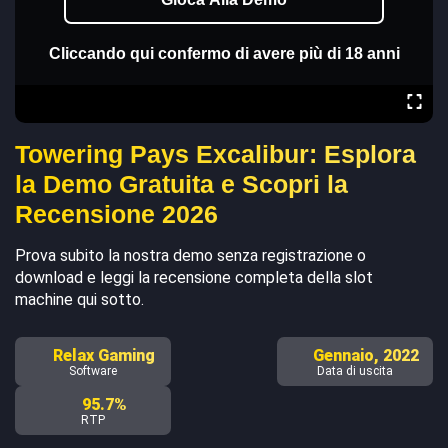
Cliccando qui confermo di avere più di 18 anni
Towering Pays Excalibur: Esplora
la Demo Gratuita e Scopri la
Recensione 2026
Prova subito la nostra demo senza registrazione o
download e leggi la recensione completa della slot
machine qui sotto.
Relax Gaming
Gennaio, 2022
Software
Data di uscita
95.7%
RTP