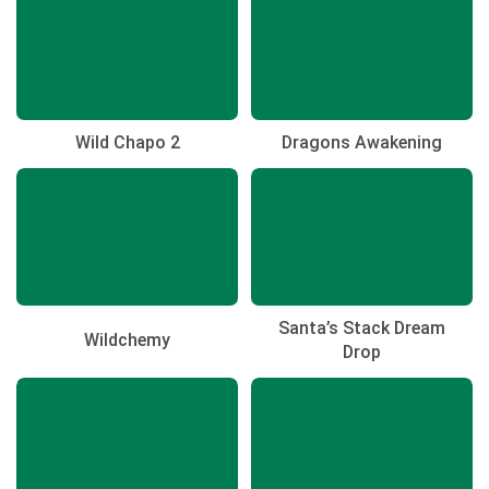
Wild Chapo 2
Dragons Awakening
Santa’s Stack Dream
Wildchemy
Drop