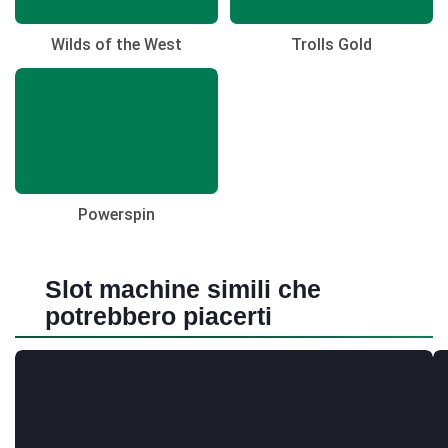
Wilds of the West
Trolls Gold
Powerspin
Slot machine simili che
potrebbero piacerti