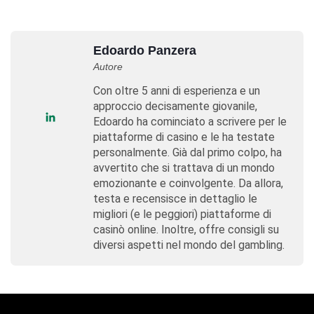
Gioca gratis
Edoardo Panzera
Autore
Con oltre 5 anni di esperienza e un
approccio decisamente giovanile,
Edoardo ha cominciato a scrivere per le
piattaforme di casino e le ha testate
personalmente. Già dal primo colpo, ha
avvertito che si trattava di un mondo
emozionante e coinvolgente. Da allora,
testa e recensisce in dettaglio le
migliori (e le peggiori) piattaforme di
casinò online. Inoltre, offre consigli su
diversi aspetti nel mondo del gambling.