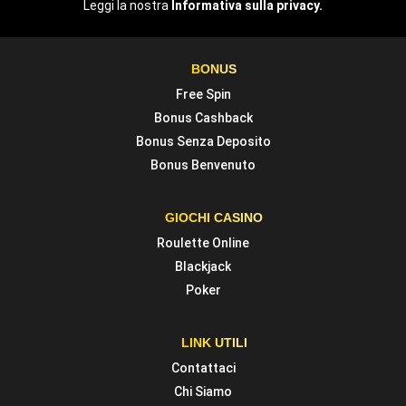
Leggi la nostra
Informativa sulla privacy.
BONUS
Free Spin
Bonus Cashback
Bonus Senza Deposito
Bonus Benvenuto
GIOCHI CASINO
Roulette Online
Blackjack
Poker
LINK UTILI
Contattaci
Chi Siamo