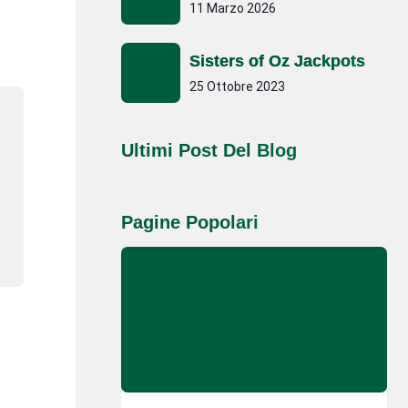
11 Marzo 2026
Gio
Sisters of Oz Jackpots
25 Ottobre 2023
Ultimi Post Del Blog
Pagine Popolari