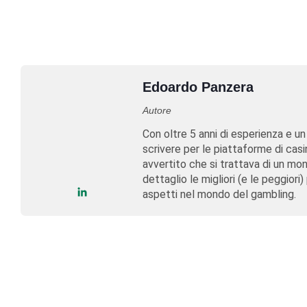
Gi
Edoardo Panzera
Autore
Con oltre 5 anni di esperienza e 
scrivere per le piattaforme di cas
avvertito che si trattava di un mo
dettaglio le migliori (e le peggiori)
aspetti nel mondo del gambling.