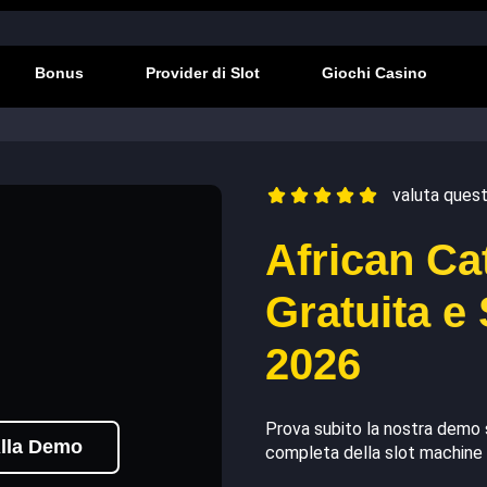
Bonus
Provider di Slot
Giochi Casino
valuta
quest
African Ca
Gratuita e
2026
Prova subito la nostra demo 
lla Demo
completa della slot machine 