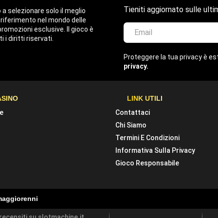
Tieniti aggiornato sulle ulti
 a selezionare solo il meglio
 riferimento nel mondo delle
promozioni esclusive. Il gioco è
diritti riservati.
Proteggere la tua privacy è e
privacy.
ASINO
LINK UTILI
ne
Contattaci
Chi Siamo
Termini E Condizioni
Informativa Sulla Privacy
Gioco Responsabile
 maggiorenni
 recensiti su slotmachine.it