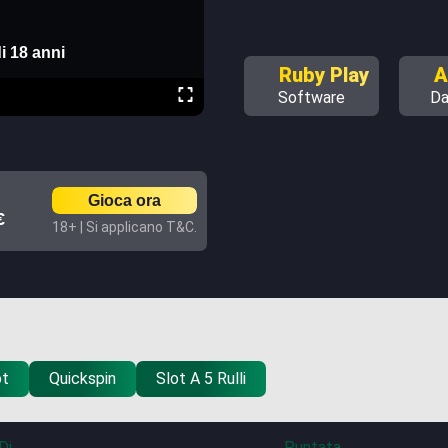
i 18 anni
Ruby Play
A
Software
Da
Gioca ora
€
18+ | Si applicano T&C.
ot
Quickspin
Slot A 5 Rulli
Di
Puntata