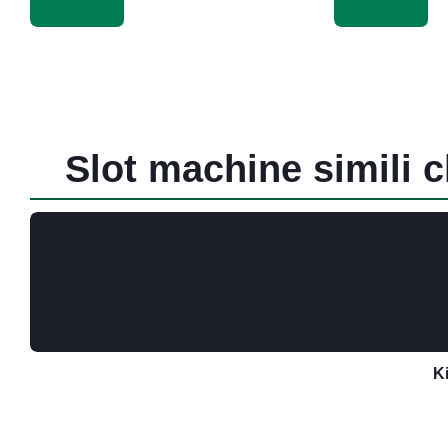
Slot machine simili c
Ki
Data di uscita:
Luglio, 2017
RTP:
96%
Volatilità:
Media