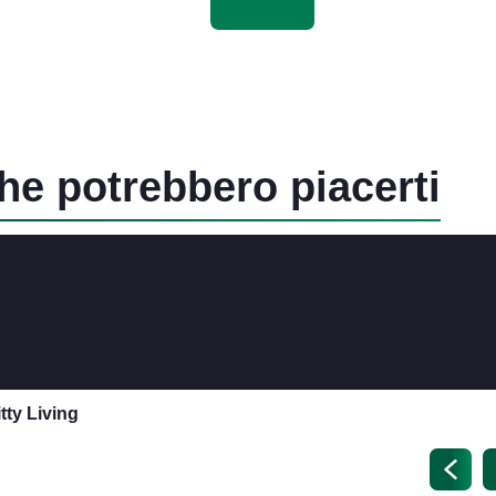
he potrebbero piacerti
tty Living