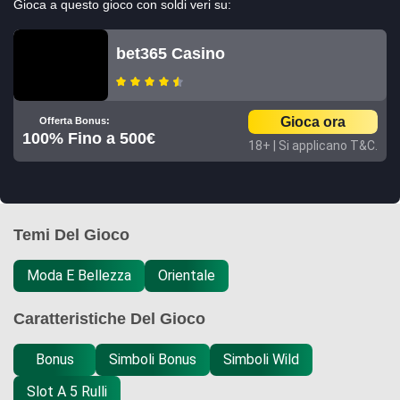
Gioca a questo gioco con soldi veri su:
bet365 Casino
Gioca ora
Offerta Bonus:
100% Fino a 500€
18+ | Si applicano T&C.
Temi Del Gioco
Moda E Bellezza
Orientale
Caratteristiche Del Gioco
Bonus
Simboli Bonus
Simboli Wild
Slot A 5 Rulli