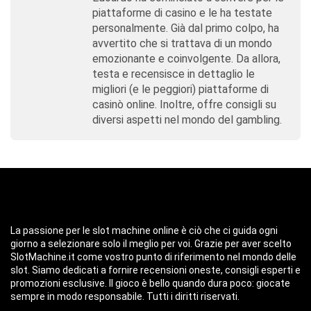
piattaforme di casino e le ha testate
personalmente. Già dal primo colpo, ha
avvertito che si trattava di un mondo
emozionante e coinvolgente. Da allora,
testa e recensisce in dettaglio le
migliori (e le peggiori) piattaforme di
casinò online. Inoltre, offre consigli su
diversi aspetti nel mondo del gambling.
La passione per le slot machine online è ciò che ci guida ogni
giorno a selezionare solo il meglio per voi. Grazie per aver scelto
SlotMachine.it come vostro punto di riferimento nel mondo delle
slot. Siamo dedicati a fornire recensioni oneste, consigli esperti e
promozioni esclusive. Il gioco è bello quando dura poco: giocate
sempre in modo responsabile. Tutti i diritti riservati.