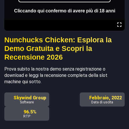
Cliccando qui confermo di avere più di 18 anni
Nunchucks Chicken: Esplora la
Demo Gratuita e Scopri la
Recensione 2026
Prova subito la nostra demo senza registrazione o
download e leggi la recensione completa della slot
machine qui sotto.
Skywind Group
Febbraio, 2022
Software
Data di uscita
96.5%
RTP