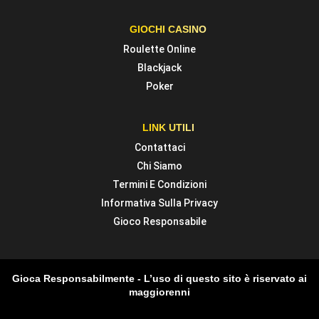
GIOCHI CASINO
Roulette Online
Blackjack
Poker
LINK UTILI
Contattaci
Chi Siamo
Termini E Condizioni
Informativa Sulla Privacy
Gioco Responsabile
Gioca Responsabilmente - L’uso di questo sito è riservato ai
maggiorenni