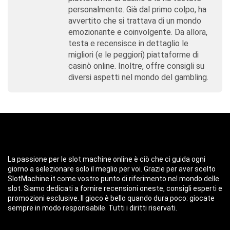
personalmente. Già dal primo colpo, ha
avvertito che si trattava di un mondo
emozionante e coinvolgente. Da allora,
testa e recensisce in dettaglio le
migliori (e le peggiori) piattaforme di
casinò online. Inoltre, offre consigli su
diversi aspetti nel mondo del gambling.
La passione per le slot machine online è ciò che ci guida ogni
giorno a selezionare solo il meglio per voi. Grazie per aver scelto
SlotMachine.it come vostro punto di riferimento nel mondo delle
slot. Siamo dedicati a fornire recensioni oneste, consigli esperti e
promozioni esclusive. Il gioco è bello quando dura poco: giocate
sempre in modo responsabile. Tutti i diritti riservati.