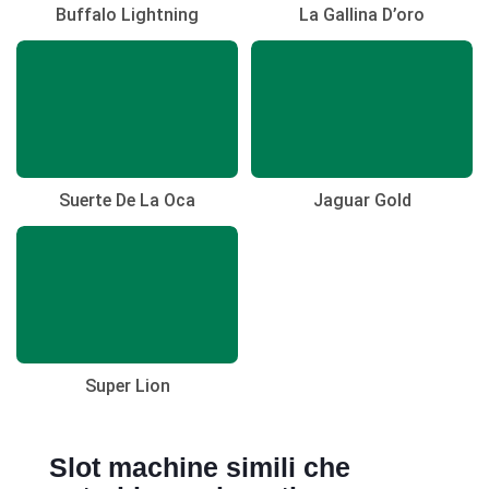
Buffalo Lightning
La Gallina D’oro
Suerte De La Oca
Jaguar Gold
Super Lion
Slot machine simili che