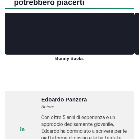
potrebbero piacerti
Bunny Bucks
Data di uscita:
Aprile, 2022
RTP:
93.5%
Volatilità:
Bassa
Gioca gratis
Edoardo Panzera
Autore
Con oltre 5 anni di esperienza e un
approccio decisamente giovanile,
Edoardo ha cominciato a scrivere per le
piattaforme di casino e le ha testate