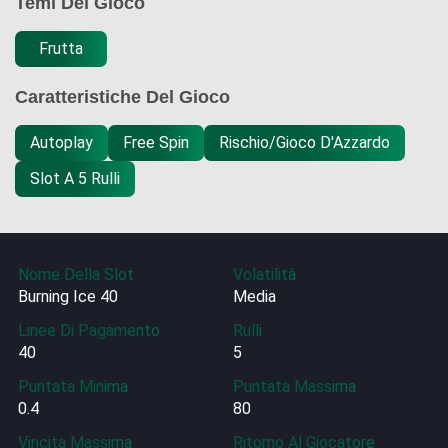
Temi Del Gioco
Frutta
Caratteristiche Del Gioco
Autoplay
Free Spin
Rischio/Gioco D'Azzardo
Slot A 5 Rulli
Nome Della Slot
Volatilità
Burning Ice 40
Media
Linee Di Pagamento
Rulli
40
5
Puntata Minima
Puntata Massima
0.4
80
Vincita Massima
Ritorno Al Giocatore