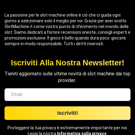
La passione per le slot machine online è ciò che ci guida ogni
giorno a selezionare solo il meglio per voi. Grazie per aver scelto
SlotMachine.it come vostro punto di riferimento nel mondo delle
slot. Siamo dedicati a fornire recensioni oneste, consigli esperti e
promozioni esclusive. Il gioco è bello quando dura poco: giocate
sempre in modo responsabile. Tutti i diritti riservati.
Iscriviti Alla Nostra Newsletter!
Tieniti aggiornato sulle ultime novità di slot machine dai top
provider..
Proteggere la tua privacy è estremamente importante per noi.
Leggi la nostra
Informativa sulla privacy.