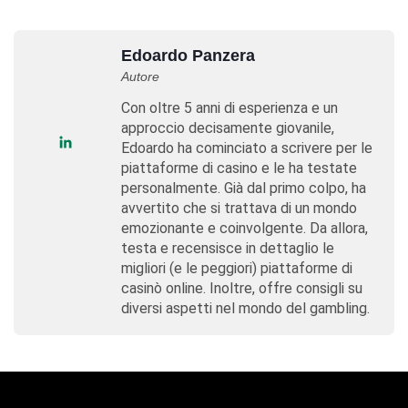
Gioca gratis
Edoardo Panzera
Autore
Con oltre 5 anni di esperienza e un
approccio decisamente giovanile,
Edoardo ha cominciato a scrivere per le
piattaforme di casino e le ha testate
personalmente. Già dal primo colpo, ha
avvertito che si trattava di un mondo
emozionante e coinvolgente. Da allora,
testa e recensisce in dettaglio le
migliori (e le peggiori) piattaforme di
casinò online. Inoltre, offre consigli su
diversi aspetti nel mondo del gambling.