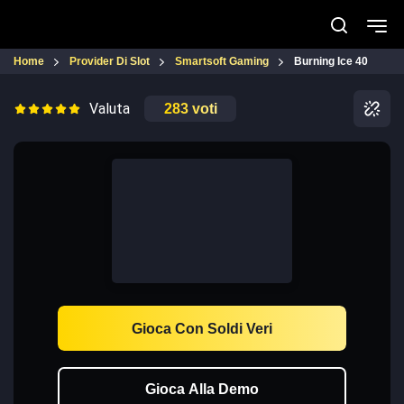
Home
Provider Di Slot
Smartsoft Gaming
Burning Ice 40
Valuta
283
voti
Gioca Con Soldi Veri
Gioca Alla Demo