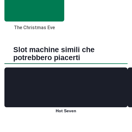
The Christmas Eve
Slot machine simili che
potrebbero piacerti
Hot Seven
Data di uscita:
Agosto, 2015
RTP:
96%
Volatilità:
Media