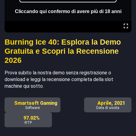
Cliccando qui confermo di avere più di 18 anni
Burning Ice 40: Esplora la Demo
Gratuita e Scopri la Recensione
2026
Prova subito la nostra demo senza registrazione o
download e leggi la recensione completa della slot
machine qui sotto.
Smartsoft Gaming
Aprile, 2021
Software
Data di uscita
97.02%
RTP