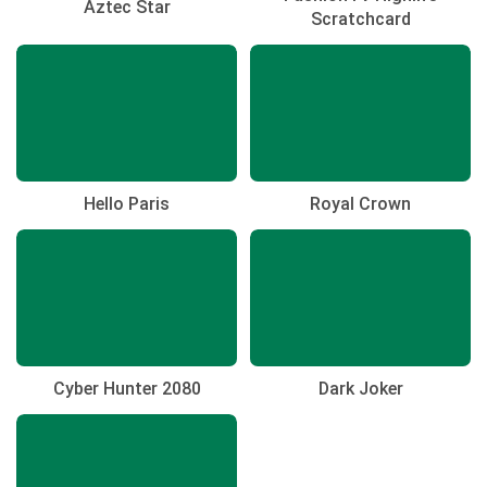
Aztec Star
Scratchcard
Hello Paris
Royal Crown
Cyber Hunter 2080
Dark Joker