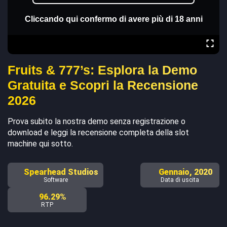
Cliccando qui confermo di avere più di 18 anni
Fruits & 777’s: Esplora la Demo
Gratuita e Scopri la Recensione
2026
Prova subito la nostra demo senza registrazione o
download e leggi la recensione completa della slot
machine qui sotto.
Spearhead Studios
Gennaio, 2020
Software
Data di uscita
96.29%
RTP