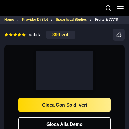
Home
Provider Di Slot
Spearhead Studios
Fruits & 777’s
Valuta
399
voti
Gioca Con Soldi Veri
Gioca Alla Demo