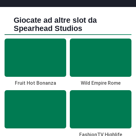
Giocate ad altre slot da
Spearhead Studios
Fruit Hot Bonanza
Wild Empire Rome
FashionTV Highlife