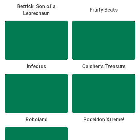
Betrick: Son of a
Fruity Beats
Leprechaun
Infectus
Caishen’s Treasure
Roboland
Poseidon Xtreme!