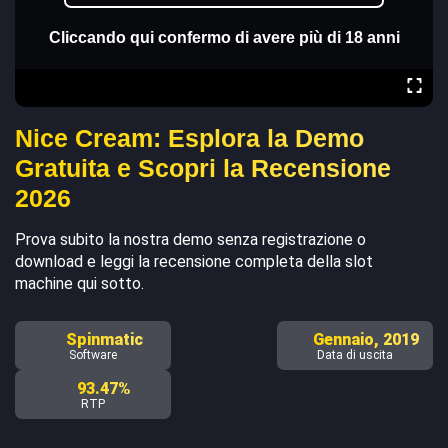
Cliccando qui confermo di avere più di 18 anni
Nice Cream: Esplora la Demo
Gratuita e Scopri la Recensione
2026
Prova subito la nostra demo senza registrazione o
download e leggi la recensione completa della slot
machine qui sotto.
Spinmatic
Gennaio, 2019
Software
Data di uscita
93.47%
RTP