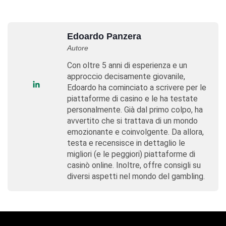
Gioca gratis
Edoardo Panzera
Autore
Con oltre 5 anni di esperienza e un
approccio decisamente giovanile,
Edoardo ha cominciato a scrivere per le
piattaforme di casino e le ha testate
personalmente. Già dal primo colpo, ha
avvertito che si trattava di un mondo
emozionante e coinvolgente. Da allora,
testa e recensisce in dettaglio le
migliori (e le peggiori) piattaforme di
casinò online. Inoltre, offre consigli su
diversi aspetti nel mondo del gambling.