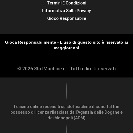
Termini E Condizioni
Informativa Sulla Privacy
Gioco Responsabile
Gioca Responsabilmente - L’uso di questo sito è riservato ai
maggiorenni
© 2026 SlotMachine.it | Tutti i diritti riservati
I casinò online recensiti su slotmachine.it sono tutti in
possesso di licenza rilasciata dall’Agenzia delle Dogane e
dei Monopoli (ADM)