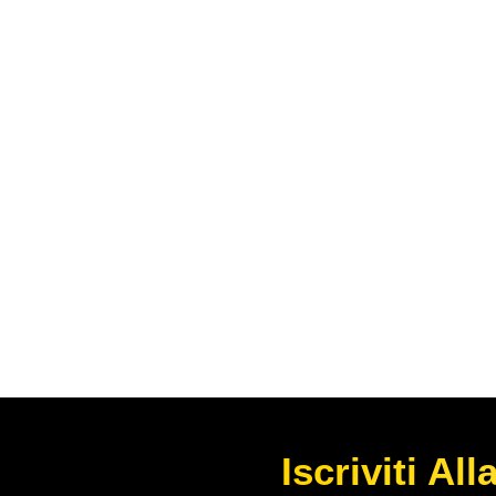
Iscriviti Al