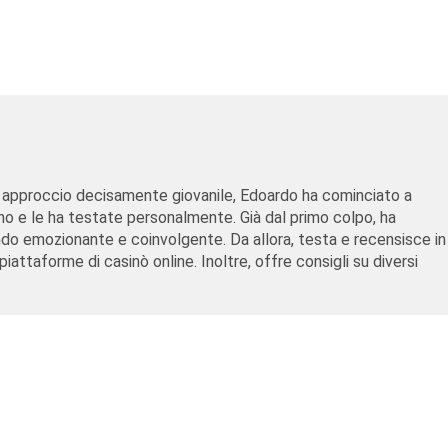
oca gratis
un approccio decisamente giovanile, Edoardo ha cominciato a
ino e le ha testate personalmente. Già dal primo colpo, ha
ndo emozionante e coinvolgente. Da allora, testa e recensisce in
 piattaforme di casinò online. Inoltre, offre consigli su diversi