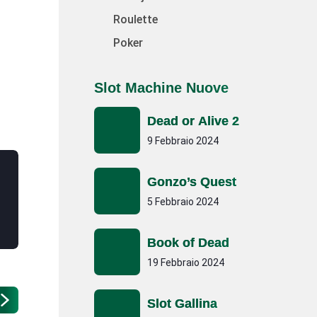
Roulette
Poker
Slot Machine Nuove
Dead or Alive 2
9 Febbraio 2024
Gonzo’s Quest
5 Febbraio 2024
Book of Dead
19 Febbraio 2024
Howling 
Data di uscita:
Dicembre, 2021
RTP:
96%
Volatilità:
Alta
Slot Gallina