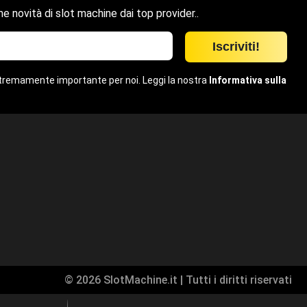
me novità di slot machine dai top provider..
stremamente importante per noi. Leggi la nostra
Informativa sulla
© 2026 SlotMachine.it | Tutti i diritti riservati