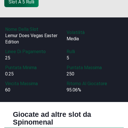
Slot A 5 Rulli
Nome Della Slot
Volatilità
Lemur Does Vegas Easter
Media
Edition
Linee Di Pagamento
Rulli
25
5
Puntata Minima
Puntata Massima
0.25
250
Vincita Massima
Ritorno Al Giocatore
60
95.06%
Giocate ad altre slot da
Spinomenal