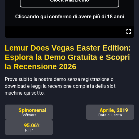
Cliccando qui confermo di avere più di 18 anni
Lemur Does Vegas Easter Edition:
Esplora la Demo Gratuita e Scopri
la Recensione 2026
Prova subito la nostra demo senza registrazione o
download e leggi la recensione completa della slot
machine qui sotto.
Spinomenal
Aprile, 2019
Software
Data di uscita
95.06%
RTP