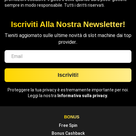
sempre in modo responsabile. Tutti i diritti riservati.
Iscriviti Alla Nostra Newsletter!
Tieniti aggiornato sulle ultime novità di slot machine dai top
provider..
Proteggere la tua privacy è estremamente importante per noi.
Leggi la nostra
Informativa sulla privacy.
BONUS
Free Spin
Bonus Cashback