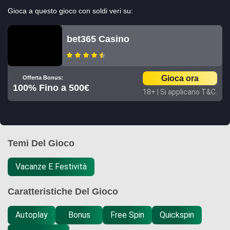
Gioca a questo gioco con soldi veri su:
bet365 Casino
Gioca ora
Offerta Bonus:
100% Fino a 500€
18+ | Si applicano T&C.
Temi Del Gioco
Vacanze E Festività
Caratteristiche Del Gioco
Autoplay
Bonus
Free Spin
Quickspin