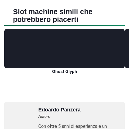
Slot machine simili che
potrebbero piacerti
Ghost Glyph
Data di uscita:
Settembre, 2020
RTP:
96.18%
Volatilità:
Alta
Gioca gratis
Edoardo Panzera
Autore
Con oltre 5 anni di esperienza e un