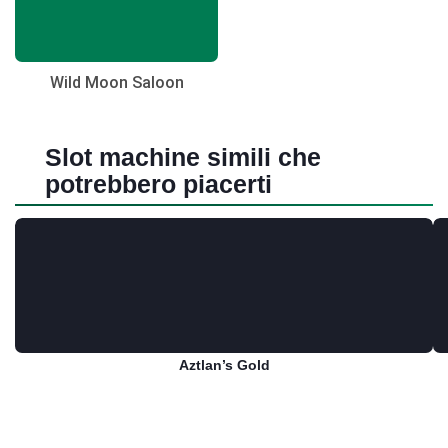
Wild Moon Saloon
Slot machine simili che
potrebbero piacerti
Aztlan’s Gold
Data di uscita:
Agosto, 2014
RTP:
96%
Volatilità:
Alta