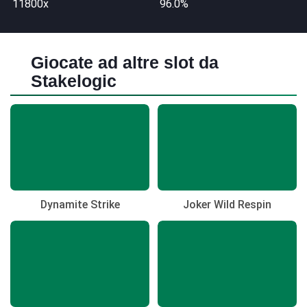
11800x
96.0%
Giocate ad altre slot da
Stakelogic
Dynamite Strike
Joker Wild Respin