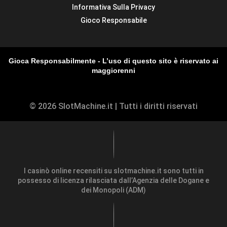
Informativa Sulla Privacy
Gioco Responsabile
Gioca Responsabilmente - L’uso di questo sito è riservato ai
maggiorenni
© 2026 SlotMachine.it | Tutti i diritti riservati
I casinò online recensiti su slotmachine.it sono tutti in
possesso di licenza rilasciata dall’Agenzia delle Dogane e
dei Monopoli (ADM)