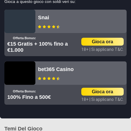
Gioca a questo gioco con soldi veri su:
Snai
Offerta Bonus:
Gioca ora
€15 Gratis + 100% fino a
18+ | Si applicano T&C.
€1.000
bet365 Casino
Gioca ora
Offerta Bonus:
100% Fino a 500€
18+ | Si applicano T&C.
Temi Del Gioco