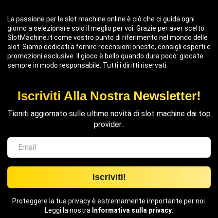
La passione per le slot machine online è ciò che ci guida ogni
giorno a selezionare solo il meglio per voi. Grazie per aver scelto
SlotMachine.it come vostro punto di riferimento nel mondo delle
slot. Siamo dedicati a fornire recensioni oneste, consigli esperti e
promozioni esclusive. Il gioco è bello quando dura poco: giocate
sempre in modo responsabile. Tutti i diritti riservati.
Iscriviti Alla Nostra Newsletter!
Tieniti aggiornato sulle ultime novità di slot machine dai top
provider..
Proteggere la tua privacy è estremamente importante per noi.
Leggi la nostra
Informativa sulla privacy.