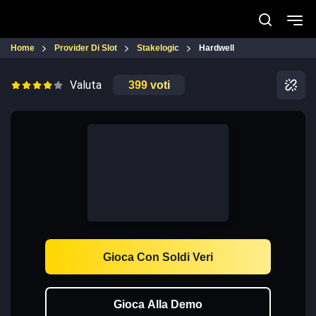
Home
Provider Di Slot
Stakelogic
Hardwell
Valuta
399
voti
Gioca Con Soldi Veri
Gioca Alla Demo