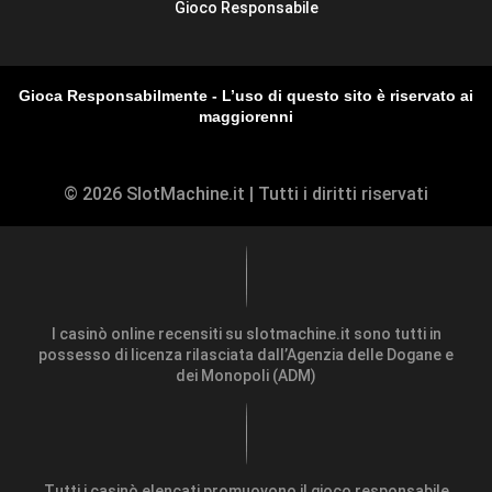
Gioco Responsabile
Gioca Responsabilmente - L’uso di questo sito è riservato ai
maggiorenni
© 2026 SlotMachine.it | Tutti i diritti riservati
I casinò online recensiti su slotmachine.it sono tutti in
possesso di licenza rilasciata dall’Agenzia delle Dogane e
dei Monopoli (ADM)
Tutti i casinò elencati promuovono il gioco responsabile