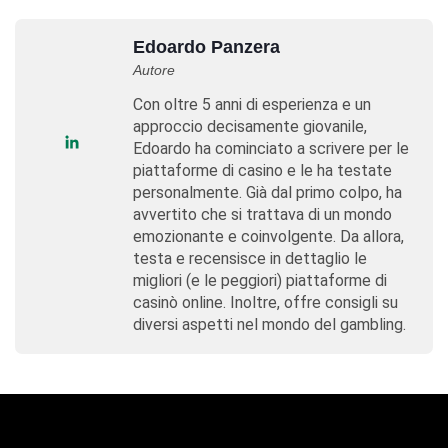
Gioca gratis
Edoardo Panzera
Autore
Con oltre 5 anni di esperienza e un
approccio decisamente giovanile,
Edoardo ha cominciato a scrivere per le
piattaforme di casino e le ha testate
personalmente. Già dal primo colpo, ha
avvertito che si trattava di un mondo
emozionante e coinvolgente. Da allora,
testa e recensisce in dettaglio le
migliori (e le peggiori) piattaforme di
casinò online. Inoltre, offre consigli su
diversi aspetti nel mondo del gambling.