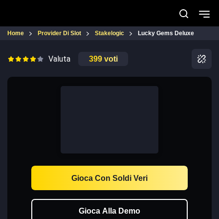
Home
Provider Di Slot
Stakelogic
Lucky Gems Deluxe
Valuta
399
voti
Gioca Con Soldi Veri
Gioca Alla Demo