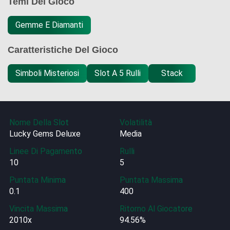
Temi Del Gioco
Gemme E Diamanti
Caratteristiche Del Gioco
Simboli Misteriosi
Slot A 5 Rulli
Stack
Nome Della Slot
Volatilità
Lucky Gems Deluxe
Media
Linee Di Pagamento
Rulli
10
5
Puntata Minima
Puntata Massima
0.1
400
Vincita Massima
Ritorno Al Giocatore
2010x
94.56%