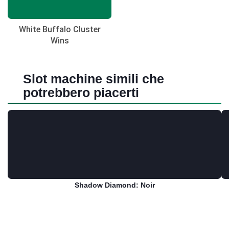
White Buffalo Cluster
Wins
Slot machine simili che
potrebbero piacerti
Shadow Diamond: Noir
Data di uscita:
Novembre, 2019
RTP:
96.5%
Volatilità:
Bassa