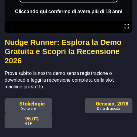
Cliccando qui confermo di avere più di 18 anni
Nudge Runner: Esplora la Demo
Gratuita e Scopri la Recensione
2026
Prova subito la nostra demo senza registrazione o
download e leggi la recensione completa della slot
machine qui sotto.
Stakelogic
Gennaio, 2018
Software
Data di uscita
95.0%
RTP