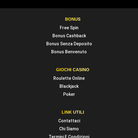
BONUS
Free Spin
Bonus Cashback
Bonus Senza Deposito
Bonus Benvenuto
GIOCHI CASINO
Roulette Online
Blackjack
Poker
LINK UTILI
Contattaci
Chi Siamo
Termini E Condizioni