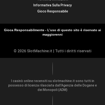
Informativa Sulla Privacy
Gioco Responsabile
Gioca Responsabilmente - L’uso di questo sito è riservato ai
maggiorenni
© 2026 SlotMachine.it | Tutti i diritti riservati
I casinò online recensiti su slotmachine.it sono tutti in
possesso di licenza rilasciata dall’Agenzia delle Dogane e
dei Monopoli (ADM)