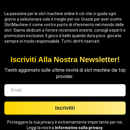
La passione per le slot machine online è ciò che ci guida ogni
giorno a selezionare solo il meglio per voi. Grazie per aver scelto
SlotMachine.it come vostro punto di riferimento nel mondo delle
slot. Siamo dedicati a fornire recensioni oneste, consigli esperti e
promozioni esclusive. Il gioco è bello quando dura poco: giocate
sempre in modo responsabile. Tutti i diritti riservati.
Iscriviti Alla Nostra Newsletter!
Tieniti aggiornato sulle ultime novità di slot machine dai top
provider..
Proteggere la tua privacy è estremamente importante per noi.
Leggi la nostra
Informativa sulla privacy.