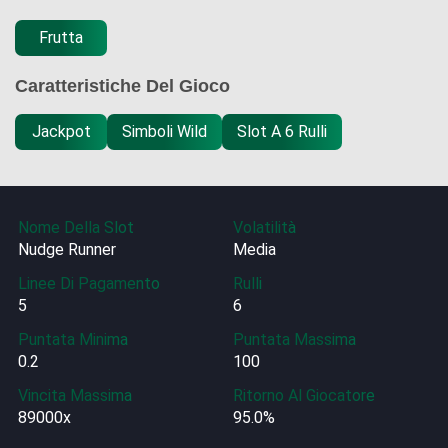
Frutta
Caratteristiche Del Gioco
Jackpot
Simboli Wild
Slot A 6 Rulli
Nome Della Slot
Volatilità
Nudge Runner
Media
Linee Di Pagamento
Rulli
5
6
Puntata Minima
Puntata Massima
0.2
100
Vincita Massima
Ritorno Al Giocatore
89000x
95.0%