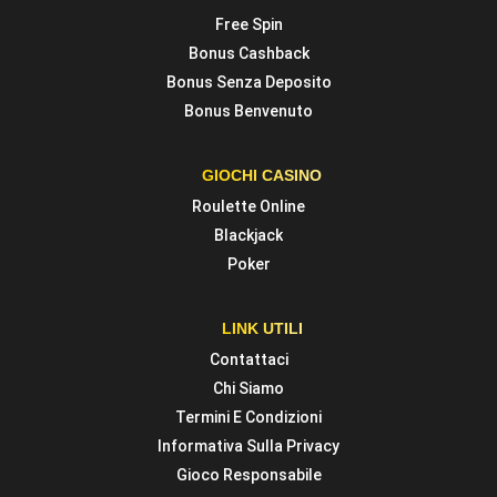
Free Spin
Bonus Cashback
Bonus Senza Deposito
Bonus Benvenuto
GIOCHI CASINO
Roulette Online
Blackjack
Poker
LINK UTILI
Contattaci
Chi Siamo
Termini E Condizioni
Informativa Sulla Privacy
Gioco Responsabile