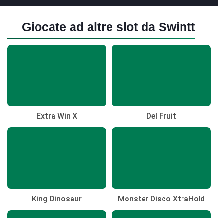
Giocate ad altre slot da Swintt
Extra Win X
Del Fruit
King Dinosaur
Monster Disco XtraHold