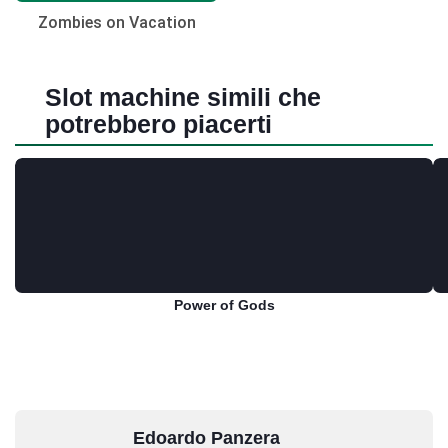
Zombies on Vacation
Slot machine simili che
potrebbero piacerti
Power of Gods
Data di uscita:
Ottobre, 2017
RTP:
94.99%
Volatilità:
Media
Gioca gratis
Edoardo Panzera