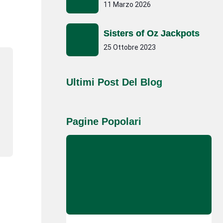
11 Marzo 2026
Gio
Sisters of Oz Jackpots
25 Ottobre 2023
Ultimi Post Del Blog
Pagine Popolari