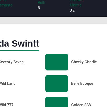
Rulli
amento
Minima
5
0.2
 da Swintt
Seventy Seven
Cheeky Charlie
Wild Land
Belle Epoque
Wild 777
Golden 888