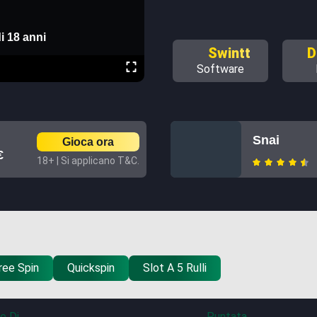
i 18 anni
Swintt
D
Software
Snai
Gioca ora
€
18+ | Si applicano T&C.
ree Spin
Quickspin
Slot A 5 Rulli
e Di
Puntata