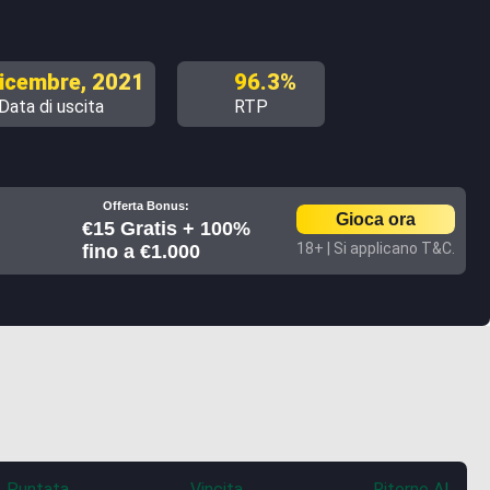
icembre, 2021
96.3%
Data di uscita
RTP
Offerta Bonus:
Gioca ora
€15 Gratis + 100%
18+ | Si applicano T&C.
fino a €1.000
Puntata
Vincita
Ritorno Al