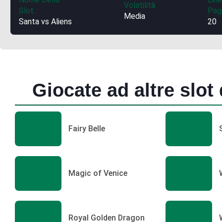
Volatilità
Slot
Pag
Media
Santa vs Aliens
20
Giocate ad altre slot
Fairy Belle
Magic of Venice
Royal Golden Dragon