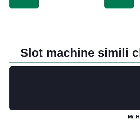
Slot machine simili c
Mr. 
Data di uscita:
Gennaio, 2017
RTP:
95.87%
Volatilità:
Alta