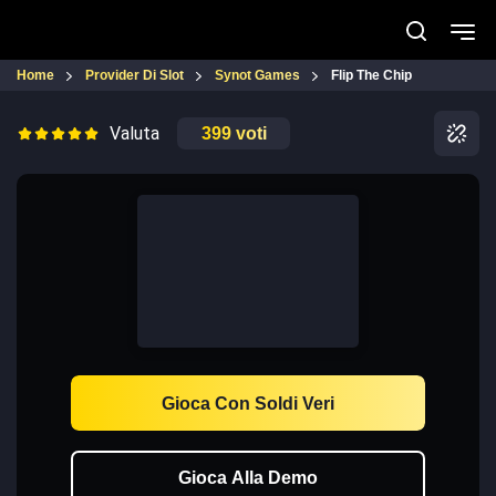
Home
Provider Di Slot
Synot Games
Flip The Chip
Valuta
399
voti
Gioca Con Soldi Veri
Gioca Alla Demo