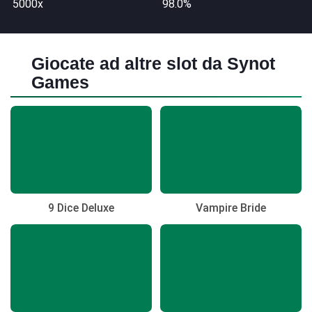
5000x
98.0%
Giocate ad altre slot da Synot
Games
9 Dice Deluxe
Vampire Bride