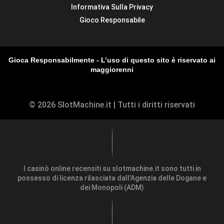
Informativa Sulla Privacy
Gioco Responsabile
Gioca Responsabilmente - L’uso di questo sito è riservato ai
maggiorenni
© 2026 SlotMachine.it | Tutti i diritti riservati
I casinò online recensiti su slotmachine.it sono tutti in
possesso di licenza rilasciata dall’Agenzia delle Dogane e
dei Monopoli (ADM)