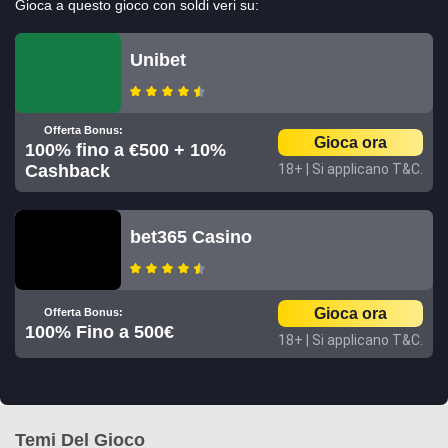
Gioca a questo gioco con soldi veri su:
Unibet
Offerta Bonus:
Gioca ora
100% fino a €500 + 10%
18+ | Si applicano T&C.
Cashback
bet365 Casino
Gioca ora
Offerta Bonus:
100% Fino a 500€
18+ | Si applicano T&C.
Temi Del Gioco