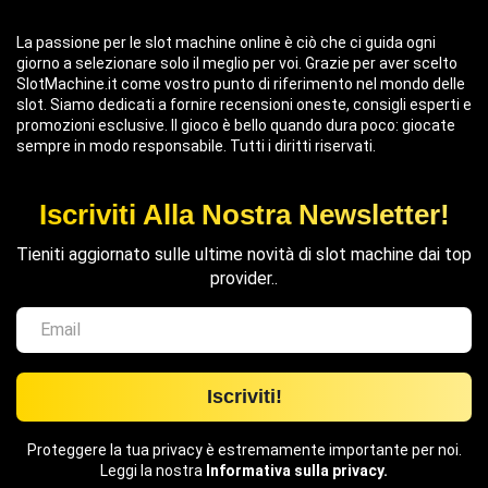
La passione per le slot machine online è ciò che ci guida ogni
giorno a selezionare solo il meglio per voi. Grazie per aver scelto
SlotMachine.it come vostro punto di riferimento nel mondo delle
slot. Siamo dedicati a fornire recensioni oneste, consigli esperti e
promozioni esclusive. Il gioco è bello quando dura poco: giocate
sempre in modo responsabile. Tutti i diritti riservati.
Iscriviti Alla Nostra Newsletter!
Tieniti aggiornato sulle ultime novità di slot machine dai top
provider..
Proteggere la tua privacy è estremamente importante per noi.
Leggi la nostra
Informativa sulla privacy.