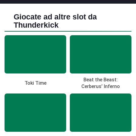
Giocate ad altre slot da
Thunderkick
Beat the Beast:
Toki Time
Cerberus’ Inferno