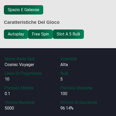
Spazio E Galassie
Caratteristiche Del Gioco
Autoplay
Free Spin
Slot A 5 Rulli
Nome Della Slot
Volatilità
Cosmic Voyager
Alta
Linee Di Pagamento
Rulli
10
5
Puntata Minima
Puntata Massima
0.1
100
Vincita Massima
Ritorno Al Giocatore
5000
96.14%