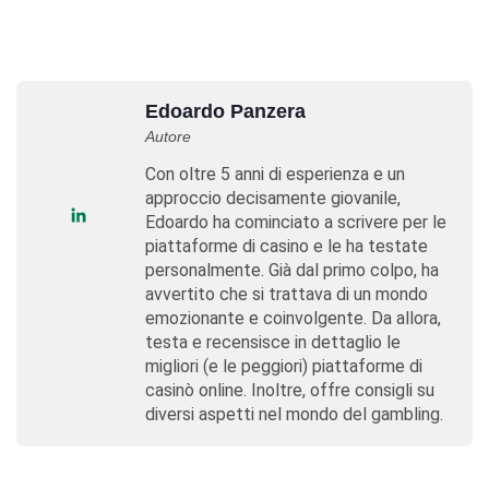
Volatilità:
Alta
Gioca gratis
Edoardo Panzera
Autore
Con oltre 5 anni di esperienza e un
approccio decisamente giovanile,
Edoardo ha cominciato a scrivere per le
piattaforme di casino e le ha testate
personalmente. Già dal primo colpo, ha
avvertito che si trattava di un mondo
emozionante e coinvolgente. Da allora,
testa e recensisce in dettaglio le
migliori (e le peggiori) piattaforme di
casinò online. Inoltre, offre consigli su
diversi aspetti nel mondo del gambling.