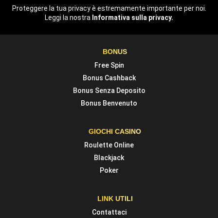
Proteggere la tua privacy è estremamente importante per noi.
Leggi la nostra
Informativa sulla privacy.
BONUS
Free Spin
Bonus Cashback
Bonus Senza Deposito
Bonus Benvenuto
GIOCHI CASINO
Roulette Online
Blackjack
Poker
LINK UTILI
Contattaci