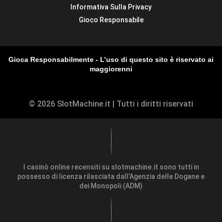
Informativa Sulla Privacy
Gioco Responsabile
Gioca Responsabilmente - L’uso di questo sito è riservato ai
maggiorenni
© 2026 SlotMachine.it | Tutti i diritti riservati
I casinò online recensiti su slotmachine.it sono tutti in
possesso di licenza rilasciata dall’Agenzia delle Dogane e
dei Monopoli (ADM)