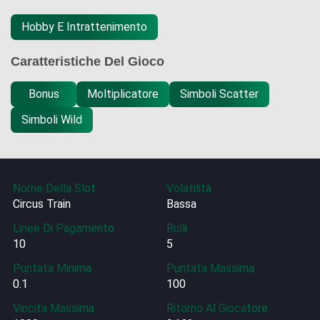
Hobby E Intrattenimento
Caratteristiche Del Gioco
Bonus
Moltiplicatore
Simboli Scatter
Simboli Wild
Nome Della Slot
Volatilità
Circus Train
Bassa
Linee Di Pagamento
Rulli
10
5
Puntata Minima
Puntata Massima
0.1
100
Vincita Massima
Ritorno Al Giocatore