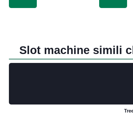
Slot machine simili c
Tre
Data di uscita:
Gennaio, 2018
RTP:
96.23%
Volatilità:
Media