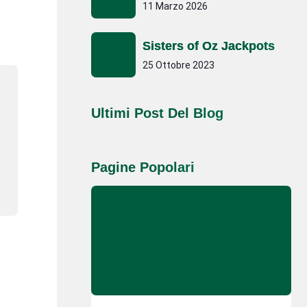
11 Marzo 2026
Gio
Sisters of Oz Jackpots
25 Ottobre 2023
Ultimi Post Del Blog
Pagine Popolari