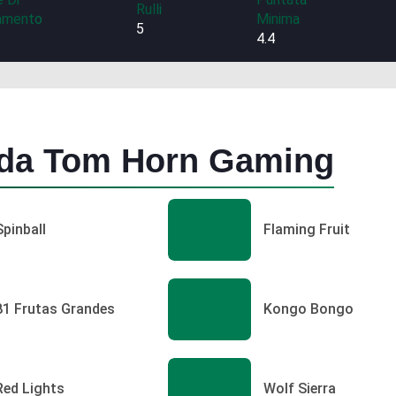
Rulli
amento
Minima
5
4.4
t da Tom Horn Gaming
Spinball
Flaming Fruit
81 Frutas Grandes
Kongo Bongo
Red Lights
Wolf Sierra