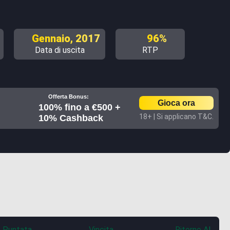
Gennaio, 2017
96%
Data di uscita
RTP
Offerta Bonus:
Gioca ora
100% fino a €500 +
18+ | Si applicano T&C.
10% Cashback
Puntata
Vincita
Ritorno Al