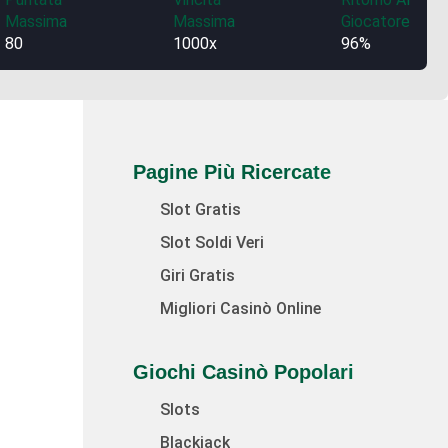
Massima
Massima
Giocatore
80
1000x
96%
Pagine Più Ricercate
Slot Gratis
Slot Soldi Veri
Giri Gratis
Migliori Casinò Online
Giochi Casinò Popolari
Slots
Blackjack