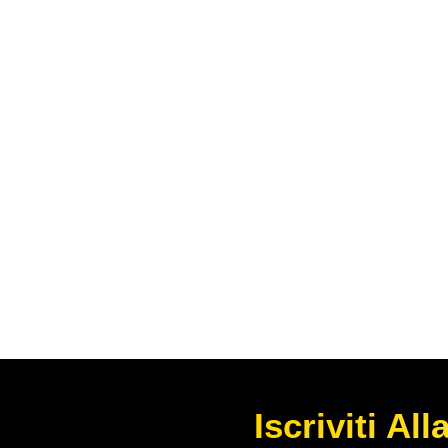
Iscriviti Al