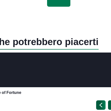
he potrebbero piacerti
e of Fortune