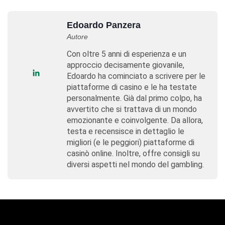
Gioca gratis
Edoardo Panzera
Autore
Con oltre 5 anni di esperienza e un
approccio decisamente giovanile,
Edoardo ha cominciato a scrivere per le
piattaforme di casino e le ha testate
personalmente. Già dal primo colpo, ha
avvertito che si trattava di un mondo
emozionante e coinvolgente. Da allora,
testa e recensisce in dettaglio le
migliori (e le peggiori) piattaforme di
casinò online. Inoltre, offre consigli su
diversi aspetti nel mondo del gambling.