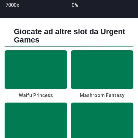
7000x
0%
Giocate ad altre slot da Urgent
Games
Waifu Princess
Mashroom Fantasy