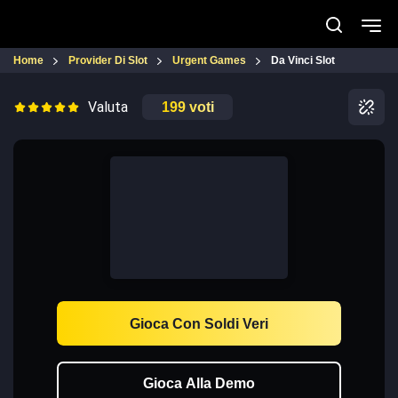
Home
Provider Di Slot
Urgent Games
Da Vinci Slot
Valuta
199
voti
Gioca Con Soldi Veri
Gioca Alla Demo