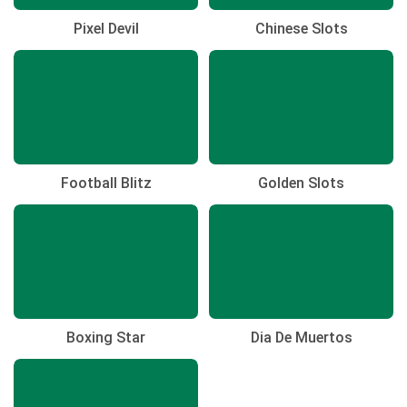
Pixel Devil
Chinese Slots
Football Blitz
Golden Slots
Boxing Star
Dia De Muertos