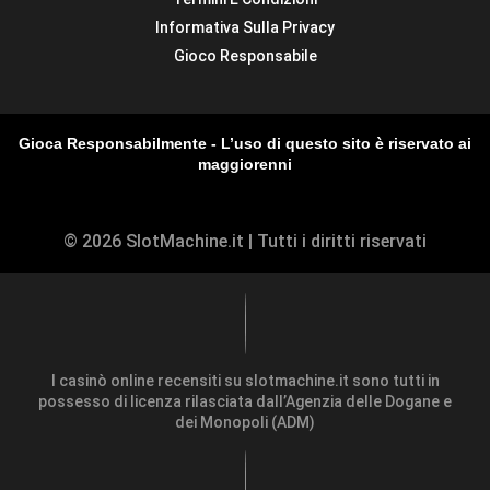
Informativa Sulla Privacy
Gioco Responsabile
Gioca Responsabilmente - L’uso di questo sito è riservato ai
maggiorenni
© 2026 SlotMachine.it | Tutti i diritti riservati
I casinò online recensiti su slotmachine.it sono tutti in
possesso di licenza rilasciata dall’Agenzia delle Dogane e
dei Monopoli (ADM)