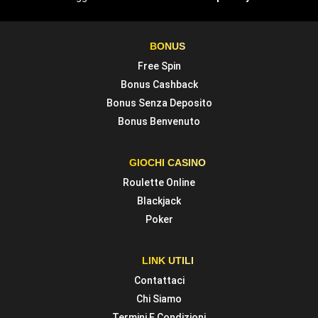
BONUS
Free Spin
Bonus Cashback
Bonus Senza Deposito
Bonus Benvenuto
GIOCHI CASINO
Roulette Online
Blackjack
Poker
LINK UTILI
Contattaci
Chi Siamo
Termini E Condizioni