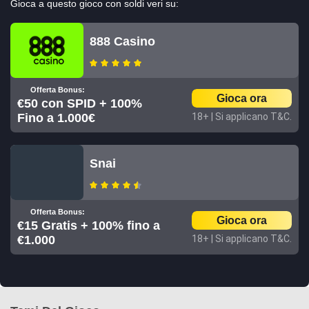
Gioca a questo gioco con soldi veri su:
888 Casino
Offerta Bonus:
Gioca ora
€50 con SPID + 100%
18+ | Si applicano T&C.
Fino a 1.000€
Snai
Offerta Bonus:
Gioca ora
€15 Gratis + 100% fino a
18+ | Si applicano T&C.
€1.000