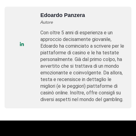
Gioca gratis
Edoardo Panzera
Autore
Con oltre 5 anni di esperienza e un
approccio decisamente giovanile,
Edoardo ha cominciato a scrivere per le
piattaforme di casino e le ha testate
personalmente. Già dal primo colpo, ha
avvertito che si trattava di un mondo
emozionante e coinvolgente. Da allora,
testa e recensisce in dettaglio le
migliori (e le peggiori) piattaforme di
casinò online. Inoltre, offre consigli su
diversi aspetti nel mondo del gambling.