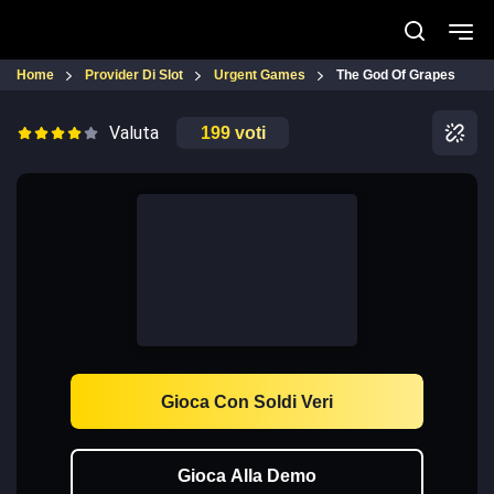
Home
Provider Di Slot
Urgent Games
The God Of Grapes
Valuta
199
voti
Gioca Con Soldi Veri
Gioca Alla Demo