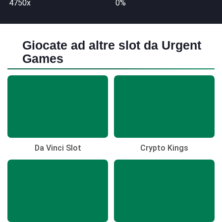
4750x
0%
Giocate ad altre slot da Urgent
Games
Da Vinci Slot
Crypto Kings