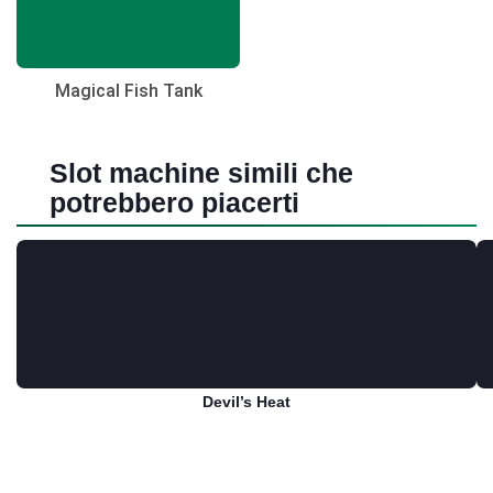
Magical Fish Tank
Slot machine simili che
potrebbero piacerti
Devil’s Heat
Data di uscita:
Giugno, 2017
RTP:
95.08%
Volatilità:
Bassa