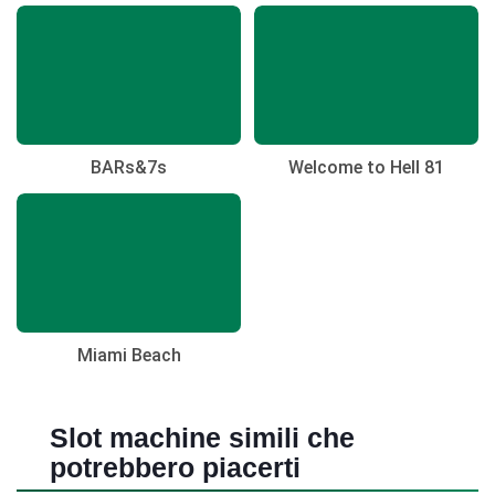
BARs&7s
Welcome to Hell 81
Miami Beach
Slot machine simili che
potrebbero piacerti