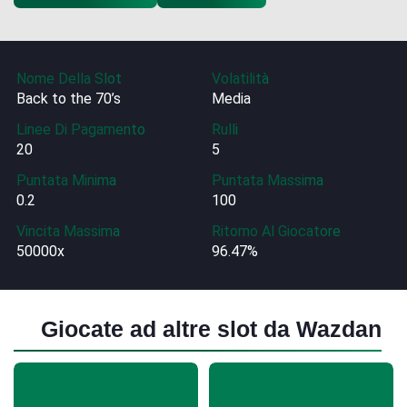
Nome Della Slot
Volatilità
Back to the 70’s
Media
Linee Di Pagamento
Rulli
20
5
Puntata Minima
Puntata Massima
0.2
100
Vincita Massima
Ritorno Al Giocatore
50000x
96.47%
Giocate ad altre slot da Wazdan