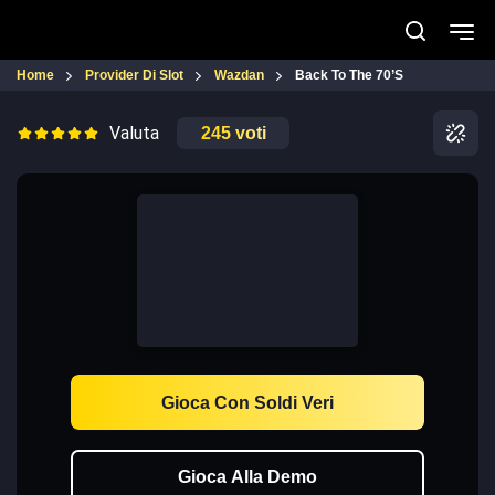
Home
Provider Di Slot
Wazdan
Back To The 70’s
Valuta
245
voti
Gioca Con Soldi Veri
Gioca Alla Demo