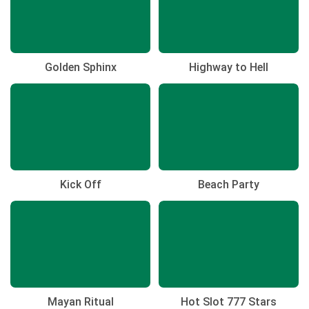
Golden Sphinx
Highway to Hell
Kick Off
Beach Party
Mayan Ritual
Hot Slot 777 Stars