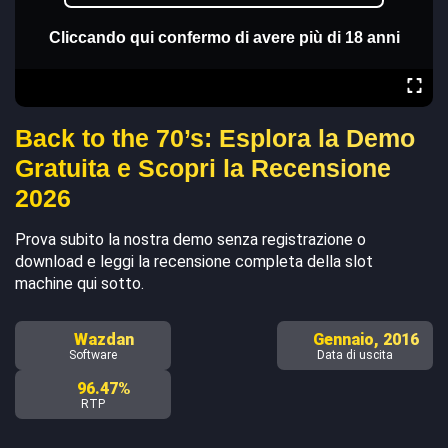
Cliccando qui confermo di avere più di 18 anni
Back to the 70’s: Esplora la Demo
Gratuita e Scopri la Recensione
2026
Prova subito la nostra demo senza registrazione o
download e leggi la recensione completa della slot
machine qui sotto.
Wazdan
Gennaio, 2016
Software
Data di uscita
96.47%
RTP