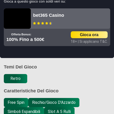
Gioca a questo gioco con soldi veri su:
bet365 Casino
Gioca ora
Offerta Bonus:
100% Fino a 500€
18+ | Si applicano T&C.
Temi Del Gioco
Retro
Caratteristiche Del Gioco
Free Spin
Rischio/Gioco D'Azzardo
Simboli Espandibili
Slot A 5 Rulli