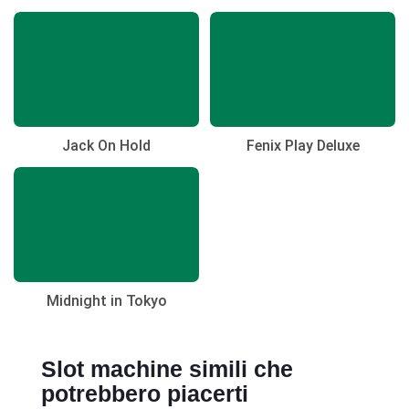
Jack On Hold
Fenix Play Deluxe
Midnight in Tokyo
Slot machine simili che
potrebbero piacerti