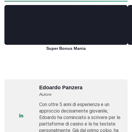
Super Bonus Mania
Data di uscita:
Ottobre, 2019
RTP:
96%
Volatilità:
Media
Gioca gratis
Edoardo Panzera
Autore
Con oltre 5 anni di esperienza e un
approccio decisamente giovanile,
Edoardo ha cominciato a scrivere per le
piattaforme di casino e le ha testate
personalmente. Già dal primo colpo, ha