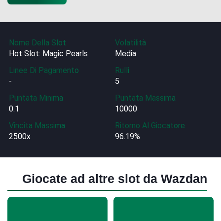
Nome Della Slot
Volatilità
Hot Slot: Magic Pearls
Media
Linee Di Pagamento
Rulli
-
5
Puntata Minima
Puntata Massima
0.1
10000
Vincita Massima
Ritorno Al Giocatore
2500x
96.19%
Giocate ad altre slot da Wazdan