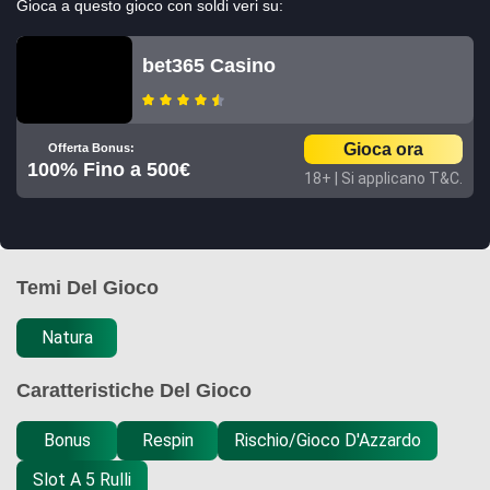
Gioca a questo gioco con soldi veri su:
bet365 Casino
Gioca ora
Offerta Bonus:
100% Fino a 500€
18+ | Si applicano T&C.
Temi Del Gioco
Natura
Caratteristiche Del Gioco
Bonus
Respin
Rischio/Gioco D'Azzardo
Slot A 5 Rulli