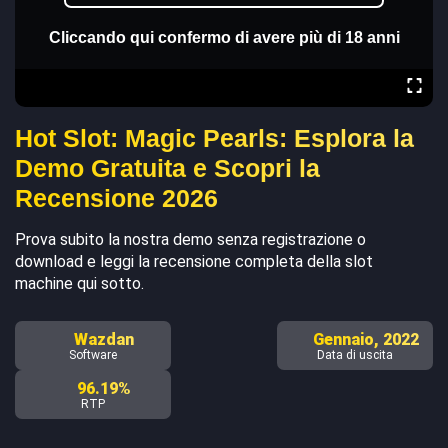
Cliccando qui confermo di avere più di 18 anni
Hot Slot: Magic Pearls: Esplora la
Demo Gratuita e Scopri la
Recensione 2026
Prova subito la nostra demo senza registrazione o
download e leggi la recensione completa della slot
machine qui sotto.
Wazdan
Gennaio, 2022
Software
Data di uscita
96.19%
RTP