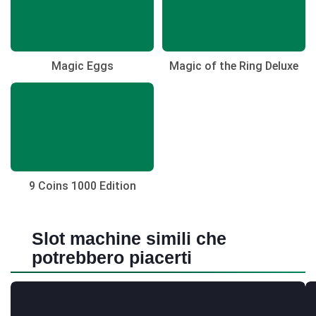
Magic Eggs
Magic of the Ring Deluxe
9 Coins 1000 Edition
Slot machine simili che
potrebbero piacerti