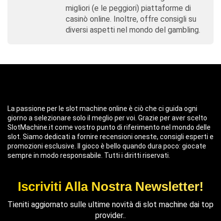
migliori (e le peggiori) piattaforme di
casinò online. Inoltre, offre consigli su
diversi aspetti nel mondo del gambling.
La passione per le slot machine online è ciò che ci guida ogni
giorno a selezionare solo il meglio per voi. Grazie per aver scelto
SlotMachine.it come vostro punto di riferimento nel mondo delle
slot. Siamo dedicati a fornire recensioni oneste, consigli esperti e
promozioni esclusive. Il gioco è bello quando dura poco: giocate
sempre in modo responsabile. Tutti i diritti riservati.
Iscriviti Alla Nostra Newsletter!
Tieniti aggiornato sulle ultime novità di slot machine dai top
provider..