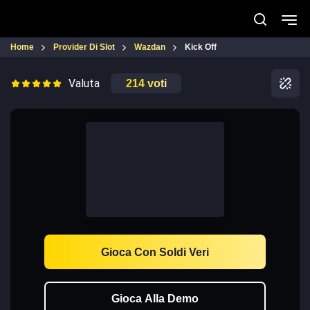
Home
Provider Di Slot
Wazdan
Kick Off
Valuta
214
voti
Gioca Con Soldi Veri
Gioca Alla Demo