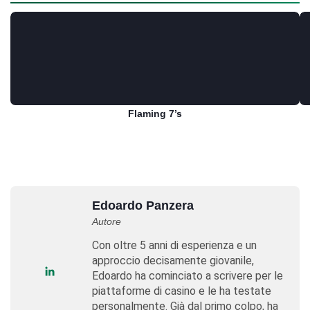
Flaming 7’s
Data di uscita:
Settembre, 2017
RTP:
96.08%
Volatilità:
Media
Gioca gratis
Edoardo Panzera
Autore
Con oltre 5 anni di esperienza e un
approccio decisamente giovanile,
Edoardo ha cominciato a scrivere per le
piattaforme di casino e le ha testate
personalmente. Già dal primo colpo, ha