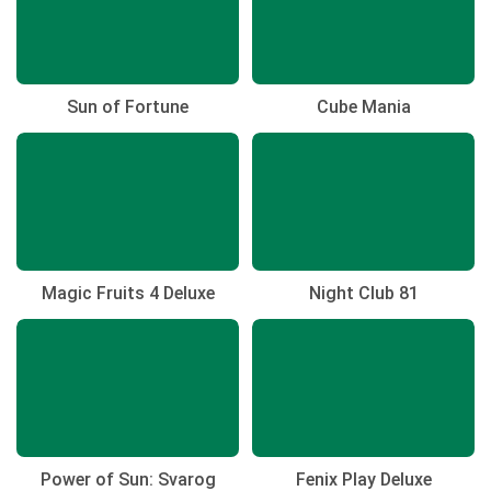
Sun of Fortune
Cube Mania
Magic Fruits 4 Deluxe
Night Club 81
Power of Sun: Svarog
Fenix Play Deluxe