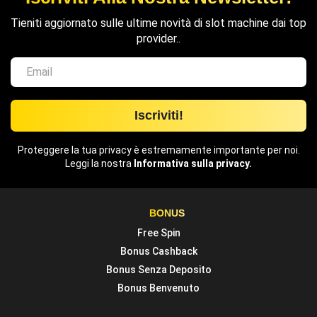
Tieniti aggiornato sulle ultime novità di slot machine dai top
provider..
Proteggere la tua privacy è estremamente importante per noi.
Leggi la nostra
Informativa sulla privacy.
BONUS
Free Spin
Bonus Cashback
Bonus Senza Deposito
Bonus Benvenuto