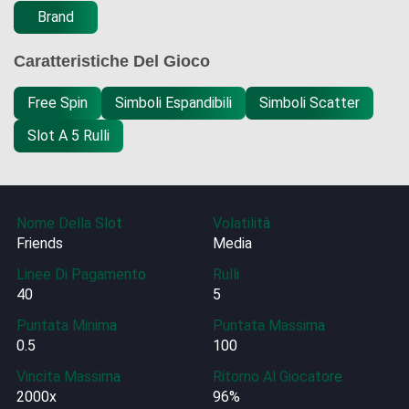
Brand
Caratteristiche Del Gioco
Free Spin
Simboli Espandibili
Simboli Scatter
Slot A 5 Rulli
Nome Della Slot
Volatilità
Friends
Media
Linee Di Pagamento
Rulli
40
5
Puntata Minima
Puntata Massima
0.5
100
Vincita Massima
Ritorno Al Giocatore
2000x
96%