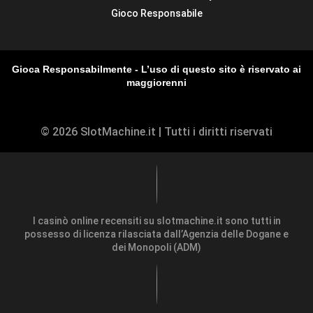
Gioco Responsabile
Gioca Responsabilmente - L’uso di questo sito è riservato ai
maggiorenni
© 2026 SlotMachine.it | Tutti i diritti riservati
I casinò online recensiti su slotmachine.it sono tutti in
possesso di licenza rilasciata dall’Agenzia delle Dogane e
dei Monopoli (ADM)