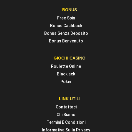
BONUS
Free Spin
Bonus Cashback
Bonus Senza Deposito
Bonus Benvenuto
GIOCHI CASINO
Roulette Online
Blackjack
Poker
LINK UTILI
Contattaci
Chi Siamo
Termini E Condizioni
Informativa Sulla Privacy