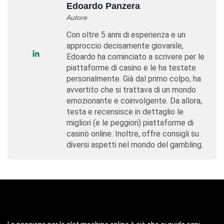
Edoardo Panzera
Autore
Con oltre 5 anni di esperienza e un
approccio decisamente giovanile,
Edoardo ha cominciato a scrivere per le
piattaforme di casino e le ha testate
personalmente. Già dal primo colpo, ha
avvertito che si trattava di un mondo
emozionante e coinvolgente. Da allora,
testa e recensisce in dettaglio le
migliori (e le peggiori) piattaforme di
casinò online. Inoltre, offre consigli su
diversi aspetti nel mondo del gambling.