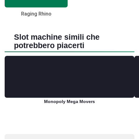
Raging Rhino
Slot machine simili che
potrebbero piacerti
Monopoly Mega Movers
Data di uscita:
Gennaio, 2017
RTP:
96.05%
Volatilità:
Media
Gioca gratis