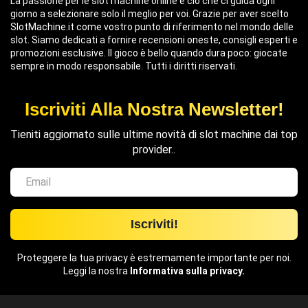
La passione per le slot machine online è ciò che ci guida ogni
giorno a selezionare solo il meglio per voi. Grazie per aver scelto
SlotMachine.it come vostro punto di riferimento nel mondo delle
slot. Siamo dedicati a fornire recensioni oneste, consigli esperti e
promozioni esclusive. Il gioco è bello quando dura poco: giocate
sempre in modo responsabile. Tutti i diritti riservati.
Iscriviti Alla Nostra Newsletter!
Tieniti aggiornato sulle ultime novità di slot machine dai top
provider..
Proteggere la tua privacy è estremamente importante per noi.
Leggi la nostra
Informativa sulla privacy.