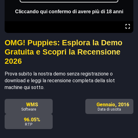
Cliccando qui confermo di avere più di 18 anni
OMG! Puppies: Esplora la Demo
Gratuita e Scopri la Recensione
2026
Prova subito la nostra demo senza registrazione o
download e leggi la recensione completa della slot
machine qui sotto.
WMS
Gennaio, 2016
Software
Data di uscita
96.05%
RTP