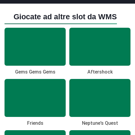
Giocate ad altre slot da WMS
Gems Gems Gems
Aftershock
Friends
Neptune’s Quest