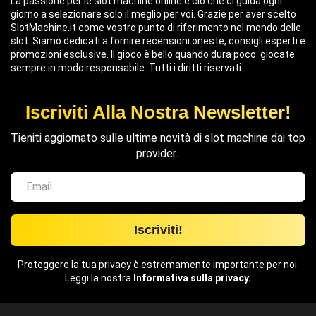
La passione per le slot machine online è ciò che ci guida ogni
giorno a selezionare solo il meglio per voi. Grazie per aver scelto
SlotMachine.it come vostro punto di riferimento nel mondo delle
slot. Siamo dedicati a fornire recensioni oneste, consigli esperti e
promozioni esclusive. Il gioco è bello quando dura poco: giocate
sempre in modo responsabile. Tutti i diritti riservati.
Iscriviti Alla Nostra Newsletter!
Tieniti aggiornato sulle ultime novità di slot machine dai top
provider..
Proteggere la tua privacy è estremamente importante per noi.
Leggi la nostra
Informativa sulla privacy.