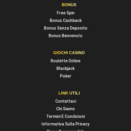
BONUS
Free Spin
Bonus Cashback
Bonus Senza Deposito
Bonus Benvenuto
GIOCHI CASINO
Roulette Online
Blackjack
Poker
LINK UTILI
Contattaci
Chi Siamo
Termini E Condizioni
Informativa Sulla Privacy