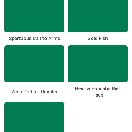
Spartacus Call to Arms
Gold Fish
Heidi & Hannah’s Bier
Zeus God of Thunder
Haus