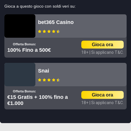
Gioca a questo gioco con soldi veri su:
bet365 Casino
Gioca ora
Offerta Bonus:
100% Fino a 500€
18+ | Si applicano T&C.
Snai
Offerta Bonus:
Gioca ora
€15 Gratis + 100% fino a
18+ | Si applicano T&C.
€1.000