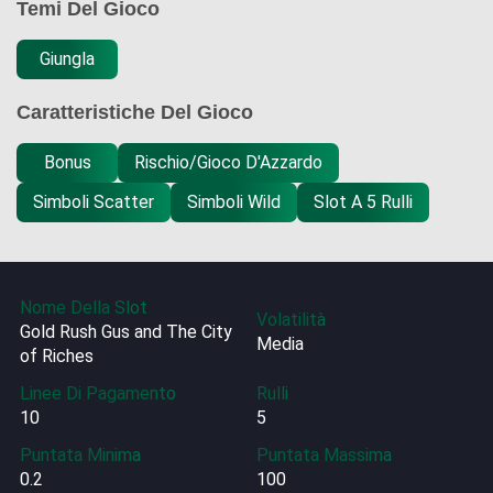
Temi Del Gioco
Giungla
Caratteristiche Del Gioco
Bonus
Rischio/Gioco D'Azzardo
Simboli Scatter
Simboli Wild
Slot A 5 Rulli
Nome Della Slot
Volatilità
Gold Rush Gus and The City
Media
of Riches
Linee Di Pagamento
Rulli
10
5
Puntata Minima
Puntata Massima
0.2
100