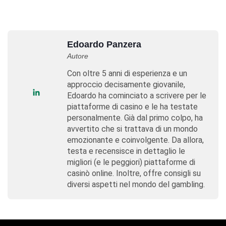
Volatilità:
Bassa
Gioca gratis
Edoardo Panzera
Autore
Con oltre 5 anni di esperienza e un
approccio decisamente giovanile,
Edoardo ha cominciato a scrivere per le
piattaforme di casino e le ha testate
personalmente. Già dal primo colpo, ha
avvertito che si trattava di un mondo
emozionante e coinvolgente. Da allora,
testa e recensisce in dettaglio le
migliori (e le peggiori) piattaforme di
casinò online. Inoltre, offre consigli su
diversi aspetti nel mondo del gambling.