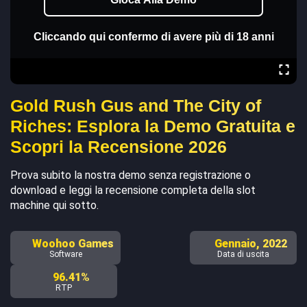
Cliccando qui confermo di avere più di 18 anni
Gold Rush Gus and The City of
Riches: Esplora la Demo Gratuita e
Scopri la Recensione 2026
Prova subito la nostra demo senza registrazione o
download e leggi la recensione completa della slot
machine qui sotto.
Woohoo Games
Gennaio, 2022
Software
Data di uscita
96.41%
RTP