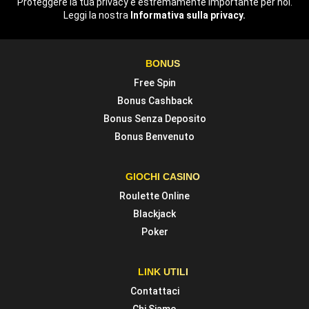
Proteggere la tua privacy è estremamente importante per noi.
Leggi la nostra
Informativa sulla privacy.
BONUS
Free Spin
Bonus Cashback
Bonus Senza Deposito
Bonus Benvenuto
GIOCHI CASINO
Roulette Online
Blackjack
Poker
LINK UTILI
Contattaci