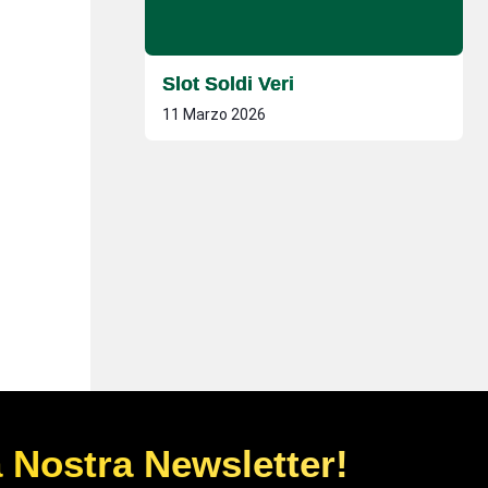
Slot Soldi Veri
11 Marzo 2026
la Nostra Newsletter!