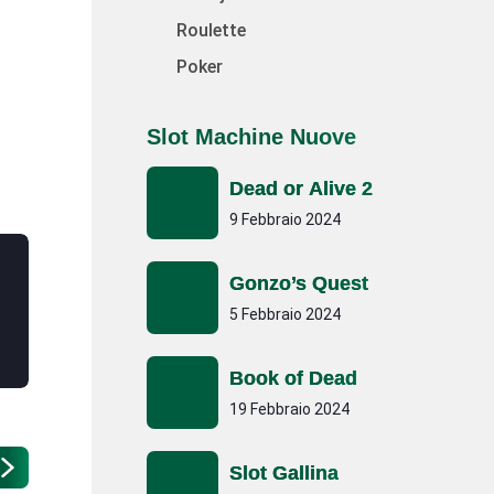
Roulette
Poker
Slot Machine Nuove
Dead or Alive 2
9 Febbraio 2024
Gonzo’s Quest
5 Febbraio 2024
Book of Dead
19 Febbraio 2024
Nu
Data di uscita:
Ottobre, 2019
RTP:
96%
Volatilità:
Media
Slot Gallina