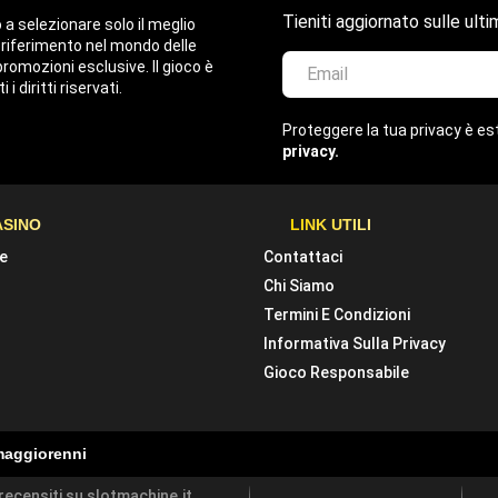
Tieniti aggiornato sulle ulti
 a selezionare solo il meglio
 riferimento nel mondo delle
promozioni esclusive. Il gioco è
diritti riservati.
Proteggere la tua privacy è e
privacy.
ASINO
LINK UTILI
ne
Contattaci
Chi Siamo
Termini E Condizioni
Informativa Sulla Privacy
Gioco Responsabile
 maggiorenni
 recensiti su slotmachine.it