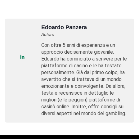
Volatilità:
Alta
Gioca gratis
Edoardo Panzera
Autore
Con oltre 5 anni di esperienza e un
approccio decisamente giovanile,
Edoardo ha cominciato a scrivere per le
piattaforme di casino e le ha testate
personalmente. Già dal primo colpo, ha
avvertito che si trattava di un mondo
emozionante e coinvolgente. Da allora,
testa e recensisce in dettaglio le
migliori (e le peggiori) piattaforme di
casinò online. Inoltre, offre consigli su
diversi aspetti nel mondo del gambling.