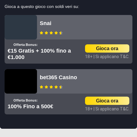
Gioca a questo gioco con soldi veri su:
Snai
Offerta Bonus:
Gioca ora
€15 Gratis + 100% fino a
18+ | Si applicano T&C.
€1.000
bet365 Casino
Gioca ora
Offerta Bonus:
100% Fino a 500€
18+ | Si applicano T&C.