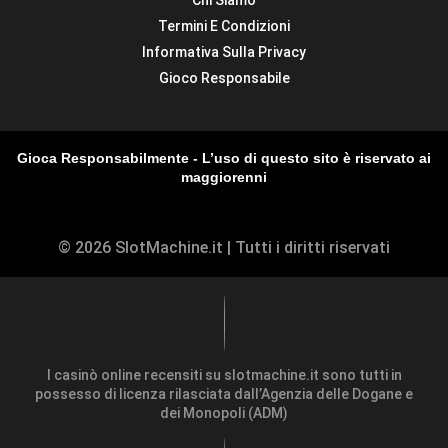
Chi Siamo
Termini E Condizioni
Informativa Sulla Privacy
Gioco Responsabile
Gioca Responsabilmente - L’uso di questo sito è riservato ai
maggiorenni
© 2026 SlotMachine.it | Tutti i diritti riservati
I casinò online recensiti su slotmachine.it sono tutti in
possesso di licenza rilasciata dall’Agenzia delle Dogane e
dei Monopoli (ADM)