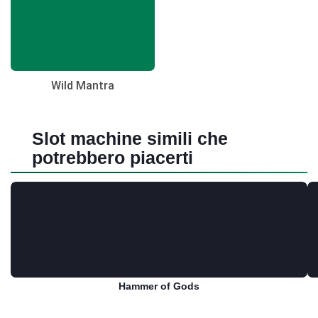
Wild Mantra
Slot machine simili che
potrebbero piacerti
Hammer of Gods
Data di uscita:
Settembre, 2021
RTP:
96.06%