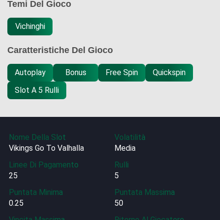
Temi Del Gioco
Vichinghi
Caratteristiche Del Gioco
Autoplay
Bonus
Free Spin
Quickspin
Slot A 5 Rulli
Nome Della Slot
Volatilità
Vikings Go To Valhalla
Media
Linee Di Pagamento
Rulli
25
5
Puntata Minima
Puntata Massima
0.25
50
Vincita Massima
Ritorno Al Giocatore