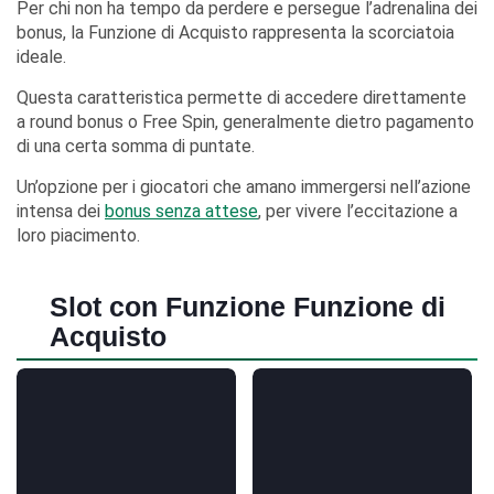
Per chi non ha tempo da perdere e persegue l’adrenalina dei
bonus, la Funzione di Acquisto rappresenta la scorciatoia
ideale.
Questa caratteristica permette di accedere direttamente
a round bonus o Free Spin, generalmente dietro pagamento
di una certa somma di puntate.
Un’opzione per i giocatori che amano immergersi nell’azione
intensa dei
bonus senza attese
, per vivere l’eccitazione a
loro piacimento.
Slot con Funzione Funzione di
Acquisto