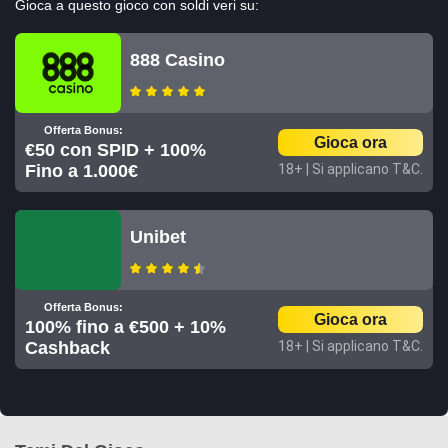
Gioca a questo gioco con soldi veri su:
888 Casino
Offerta Bonus:
Gioca ora
€50 con SPID + 100%
18+ | Si applicano T&C.
Fino a 1.000€
Unibet
Offerta Bonus:
Gioca ora
100% fino a €500 + 10%
18+ | Si applicano T&C.
Cashback