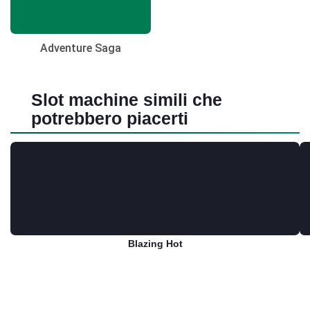
Adventure Saga
Slot machine simili che
potrebbero piacerti
Blazing Hot
Data di uscita:
Marzo, 2021
RTP:
96.08%
Volatilità:
Bassa