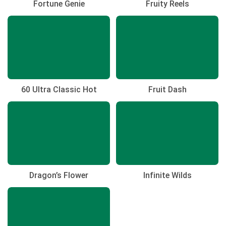
Fortune Genie
Fruity Reels
60 Ultra Classic Hot
Fruit Dash
Dragon’s Flower
Infinite Wilds