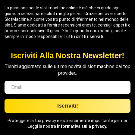
La passione per le slot machine online è ciò che ci guida ogni
giorno a selezionare solo il meglio per voi. Grazie per aver scelto
SlotMachine.it come vostro punto di riferimento nel mondo delle
slot. Siamo dedicati a fornire recensioni oneste, consigli esperti e
promozioni esclusive. Il gioco è bello quando dura poco: giocate
sempre in modo responsabile. Tutti i diritti riservati.
Iscriviti Alla Nostra Newsletter!
Tieniti aggiornato sulle ultime novità di slot machine dai top
provider..
Proteggere la tua privacy è estremamente importante per noi.
Leggi la nostra
Informativa sulla privacy.