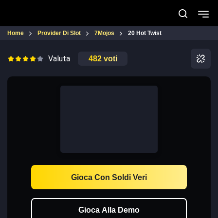
Home
Provider Di Slot
7Mojos
20 Hot Twist
Valuta
482
voti
Gioca Con Soldi Veri
Gioca Alla Demo