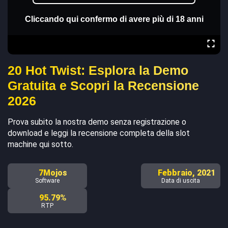
Cliccando qui confermo di avere più di 18 anni
20 Hot Twist: Esplora la Demo
Gratuita e Scopri la Recensione
2026
Prova subito la nostra demo senza registrazione o
download e leggi la recensione completa della slot
machine qui sotto.
7Mojos
Febbraio, 2021
Software
Data di uscita
95.79%
RTP