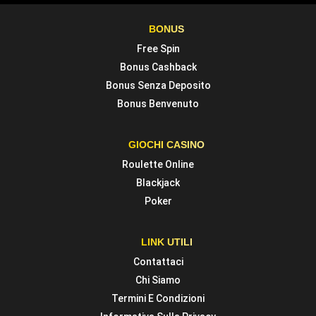
BONUS
Free Spin
Bonus Cashback
Bonus Senza Deposito
Bonus Benvenuto
GIOCHI CASINO
Roulette Online
Blackjack
Poker
LINK UTILI
Contattaci
Chi Siamo
Termini E Condizioni