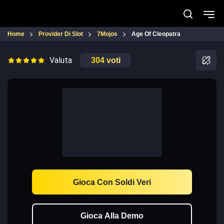
Home
Provider Di Slot
7Mojos
Age Of Cleopatra
Valuta
304
voti
Gioca Con Soldi Veri
Gioca Alla Demo