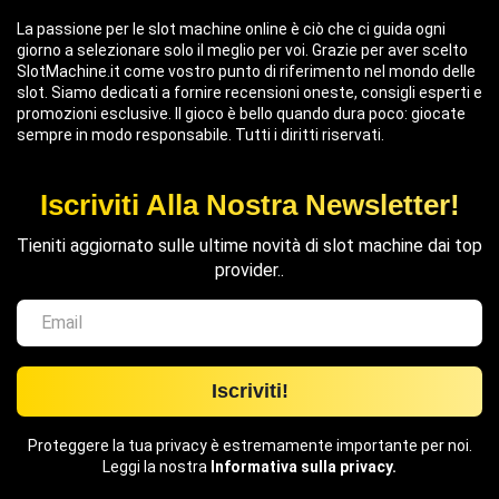
La passione per le slot machine online è ciò che ci guida ogni
giorno a selezionare solo il meglio per voi. Grazie per aver scelto
SlotMachine.it come vostro punto di riferimento nel mondo delle
slot. Siamo dedicati a fornire recensioni oneste, consigli esperti e
promozioni esclusive. Il gioco è bello quando dura poco: giocate
sempre in modo responsabile. Tutti i diritti riservati.
Iscriviti Alla Nostra Newsletter!
Tieniti aggiornato sulle ultime novità di slot machine dai top
provider..
Proteggere la tua privacy è estremamente importante per noi.
Leggi la nostra
Informativa sulla privacy.