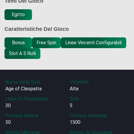
Temi Del Gioco
Egitto
Caratteristiche Del Gioco
Bonus
Free Spin
Linee Vincenti Configurabili
Slot A 5 Rulli
Nome Della Slot
Volatilità
Age of Cleopatra
Alta
Linee Di Pagamento
Rulli
30
5
Puntata Minima
Puntata Massima
30
1500
Vincita Massima
Ritorno Al Giocatore