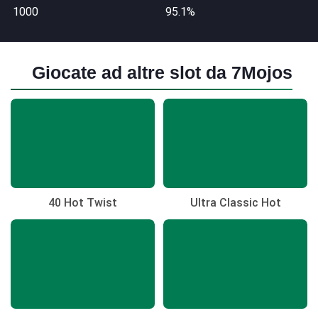
1000
95.1%
Giocate ad altre slot da 7Mojos
40 Hot Twist
Ultra Classic Hot