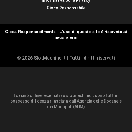
Informativa Sulla Privacy
Gioco Responsabile
Gioca Responsabilmente - L’uso di questo sito è riservato ai
maggiorenni
© 2026 SlotMachine.it | Tutti i diritti riservati
I casinò online recensiti su slotmachine.it sono tutti in
possesso di licenza rilasciata dall’Agenzia delle Dogane e
dei Monopoli (ADM)