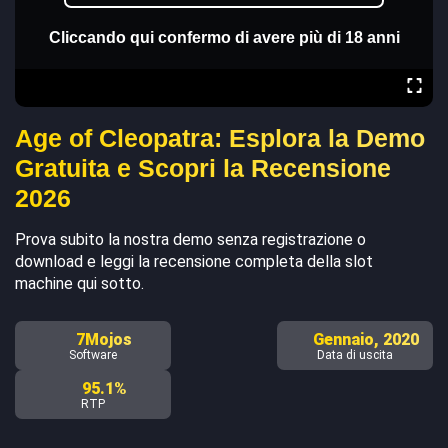
Cliccando qui confermo di avere più di 18 anni
Age of Cleopatra: Esplora la Demo
Gratuita e Scopri la Recensione
2026
Prova subito la nostra demo senza registrazione o
download e leggi la recensione completa della slot
machine qui sotto.
7Mojos
Gennaio, 2020
Software
Data di uscita
95.1%
RTP