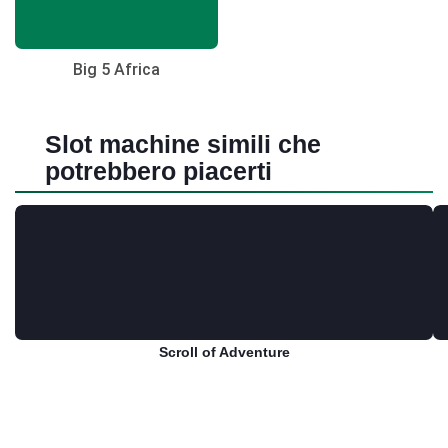
Big 5 Africa
Slot machine simili che
potrebbero piacerti
Scroll of Adventure
Data di uscita:
Agosto, 2015
RTP:
97.13%
Volatilità:
Alta