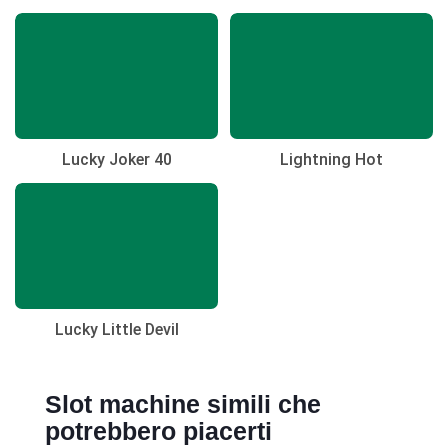
Lucky Joker 40
Lightning Hot
Lucky Little Devil
Slot machine simili che
potrebbero piacerti