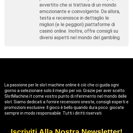
avvertito che si trattava di un mondo
emozionante e coinvolgente. Da allora,
testa e recensisce in dettaglio le
migliori (e le peggiori) piattaforme di
casinò online. Inoltre, offre consigli su
diversi aspetti nel mondo del gambling.
La passione per le slot machine online è ciò che ci guida ogni
giorno a selezionare solo il meglio per voi. Grazie per aver scelto
SlotMachine.it come vostro punto di riferimento nel mondo delle
slot. Siamo dedicati a fornire recensioni oneste, consigli esperti e
promozioni esclusive. Il gioco è bello quando dura poco: giocate
sempre in modo responsabile. Tutti i diritti riservati.
Iscriviti Alla Nostra Newsletter!