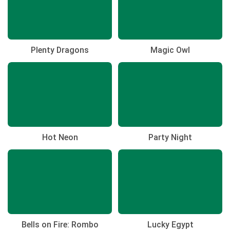
Plenty Dragons
Magic Owl
Hot Neon
Party Night
Bells on Fire: Rombo
Lucky Egypt