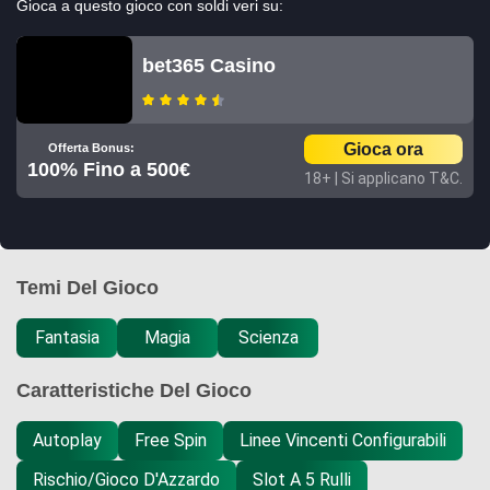
Gioca a questo gioco con soldi veri su:
bet365 Casino
Gioca ora
Offerta Bonus:
100% Fino a 500€
18+ | Si applicano T&C.
Temi Del Gioco
Fantasia
Magia
Scienza
Caratteristiche Del Gioco
Autoplay
Free Spin
Linee Vincenti Configurabili
Rischio/Gioco D'Azzardo
Slot A 5 Rulli