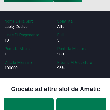
Nome Della Slot
Volatilità
Lucky Zodiac
Alta
Linee Di Pagamento
Rulli
10
5
Puntata Minima
Puntata Massima
1
500
Vincita Massima
Ritorno Al Giocatore
100000
96%
Giocate ad altre slot da Amatic