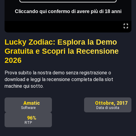
Cliccando qui confermo di avere più di 18 anni
Lucky Zodiac: Esplora la Demo
Gratuita e Scopri la Recensione
2026
Prova subito la nostra demo senza registrazione o
download e leggi la recensione completa della slot
machine qui sotto.
Amatic
Ottobre, 2017
Software
Data di uscita
96%
RTP