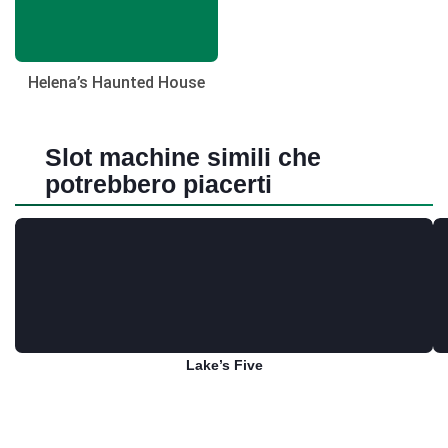
Helena’s Haunted House
Slot machine simili che
potrebbero piacerti
Lake’s Five
Data di uscita:
Aprile, 2018
RTP:
96.3%
Volatilità:
Alta