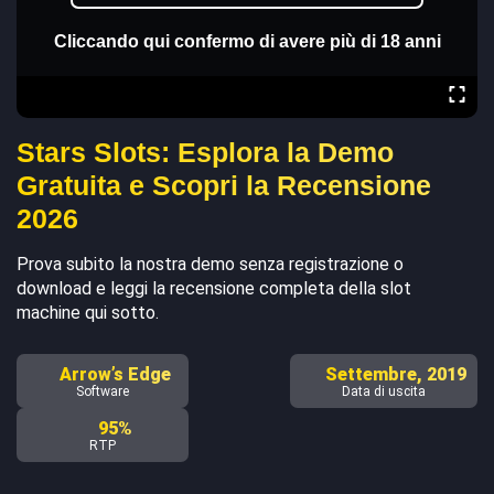
Cliccando qui confermo di avere più di 18 anni
Stars Slots: Esplora la Demo
Gratuita e Scopri la Recensione
2026
Prova subito la nostra demo senza registrazione o
download e leggi la recensione completa della slot
machine qui sotto.
Arrow’s Edge
Settembre, 2019
Software
Data di uscita
95%
RTP