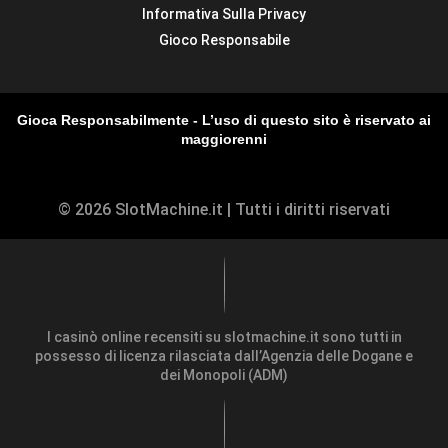
Informativa Sulla Privacy
Gioco Responsabile
Gioca Responsabilmente - L’uso di questo sito è riservato ai
maggiorenni
© 2026 SlotMachine.it | Tutti i diritti riservati
I casinò online recensiti su slotmachine.it sono tutti in
possesso di licenza rilasciata dall’Agenzia delle Dogane e
dei Monopoli (ADM)