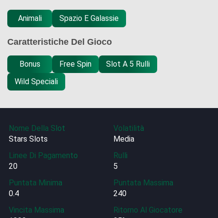
Animali
Spazio E Galassie
Caratteristiche Del Gioco
Bonus
Free Spin
Slot A 5 Rulli
Wild Speciali
Nome Della Slot
Volatilità
Stars Slots
Media
Linee Di Pagamento
Rulli
20
5
Puntata Minima
Puntata Massima
0.4
240
Vincita Massima
Ritorno Al Giocatore