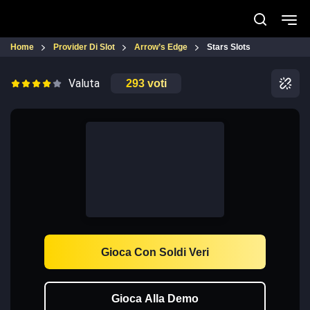
Home
Provider Di Slot
Arrow’s Edge
Stars Slots
Valuta
293
voti
Gioca Con Soldi Veri
Gioca Alla Demo