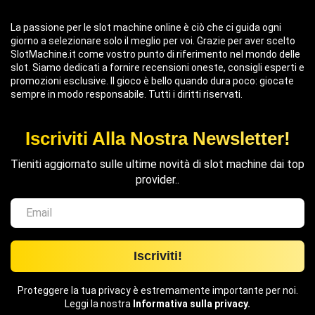
La passione per le slot machine online è ciò che ci guida ogni
giorno a selezionare solo il meglio per voi. Grazie per aver scelto
SlotMachine.it come vostro punto di riferimento nel mondo delle
slot. Siamo dedicati a fornire recensioni oneste, consigli esperti e
promozioni esclusive. Il gioco è bello quando dura poco: giocate
sempre in modo responsabile. Tutti i diritti riservati.
Iscriviti Alla Nostra Newsletter!
Tieniti aggiornato sulle ultime novità di slot machine dai top
provider..
Proteggere la tua privacy è estremamente importante per noi.
Leggi la nostra
Informativa sulla privacy.