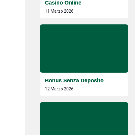
Casino Online
11 Marzo 2026
Bonus Senza Deposito
12 Marzo 2026