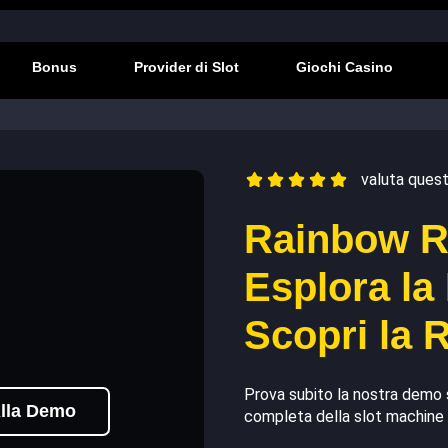
Bonus
Provider di Slot
Giochi Casino
valuta
quest
Rainbow R
Esplora la
Scopri la 
Prova subito la nostra demo 
lla Demo
completa della slot machine 