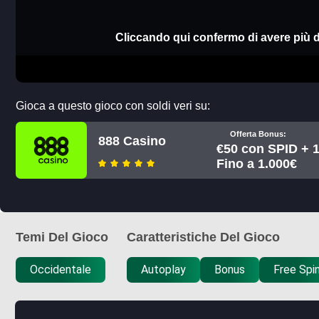
Cliccando qui confermo di avere più d
Gioca a questo gioco con soldi veri su:
Offerta Bonus:
888 Casino
€50 con SPID + 
Fino a 1.000€
Temi Del Gioco
Caratteristiche Del Gioco
Occidentale
Autoplay
Bonus
Free Spi