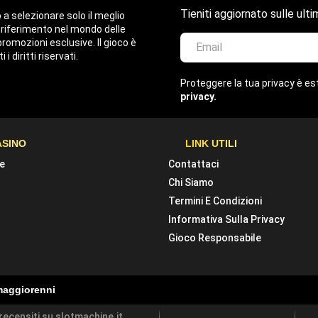
Tieniti aggiornato sulle ulti
 a selezionare solo il meglio
 riferimento nel mondo delle
promozioni esclusive. Il gioco è
diritti riservati.
Proteggere la tua privacy è e
privacy.
ASINO
LINK UTILI
ne
Contattaci
Chi Siamo
Termini E Condizioni
Informativa Sulla Privacy
Gioco Responsabile
 maggiorenni
 recensiti su slotmachine.it