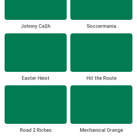
Johnny Ca$h
Soccermania
Easter Heist
Hit the Route
Road 2 Riches
Mechanical Orange