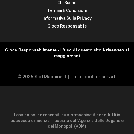
Chi Siamo
Termini E Condizioni
Informativa Sulla Privacy
Gioco Responsabile
Gioca Responsabilmente - L’uso di questo sito è riservato ai
maggiorenni
© 2026 SlotMachine.it | Tutti i diritti riservati
I casinò online recensiti su slotmachine.it sono tutti in
possesso di licenza rilasciata dall’Agenzia delle Dogane e
dei Monopoli (ADM)