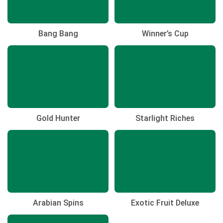
Bang Bang
Winner’s Cup
Gold Hunter
Starlight Riches
Arabian Spins
Exotic Fruit Deluxe