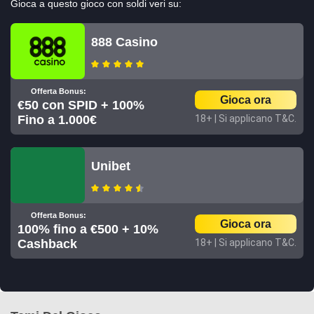
Gioca a questo gioco con soldi veri su:
888 Casino
Offerta Bonus:
Gioca ora
€50 con SPID + 100%
18+ | Si applicano T&C.
Fino a 1.000€
Unibet
Offerta Bonus:
Gioca ora
100% fino a €500 + 10%
18+ | Si applicano T&C.
Cashback