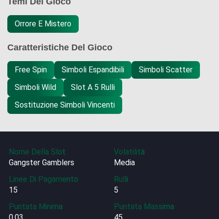
Temi Del Gioco
Orrore E Mistero
Caratteristiche Del Gioco
Free Spin
Simboli Espandibili
Simboli Scatter
Simboli Wild
Slot A 5 Rulli
Sostituzione Simboli Vincenti
Nome Della Slot
Volatilità
Gangster Gamblers
Media
Linee Di Pagamento
Rulli
15
5
Puntata Minima
Puntata Massima
0.03
45