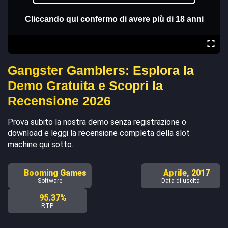
Cliccando qui confermo di avere più di 18 anni
Gangster Gamblers: Esplora la
Demo Gratuita e Scopri la
Recensione 2026
Prova subito la nostra demo senza registrazione o
download e leggi la recensione completa della slot
machine qui sotto.
Booming Games
Aprile, 2017
Software
Data di uscita
95.37%
RTP