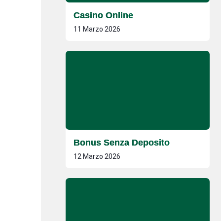
Casino Online
11 Marzo 2026
Bonus Senza Deposito
12 Marzo 2026