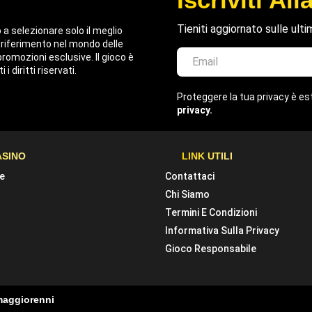
Tieniti aggiornato sulle ulti
 a selezionare solo il meglio
 riferimento nel mondo delle
promozioni esclusive. Il gioco è
diritti riservati.
Proteggere la tua privacy è e
privacy.
ASINO
LINK UTILI
ne
Contattaci
Chi Siamo
Termini E Condizioni
Informativa Sulla Privacy
Gioco Responsabile
 maggiorenni