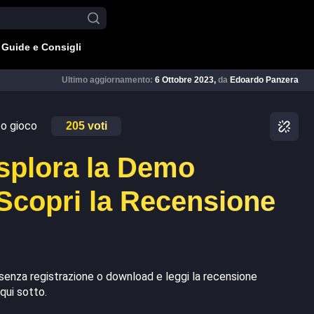
Guide e Consigli
Ultimo aggiornamento:
6 Ottobre 2023,
da
Edoardo Panzera
o gioco
205
voti
splora la Demo
 Scopri la Recensione
senza registrazione o download e leggi la recensione
qui sotto.