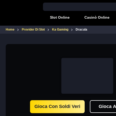
Slot Online
Casinò Online
Home
Provider Di Slot
Ka Gaming
Dracula
Gioca A
Gioca Con Soldi Veri