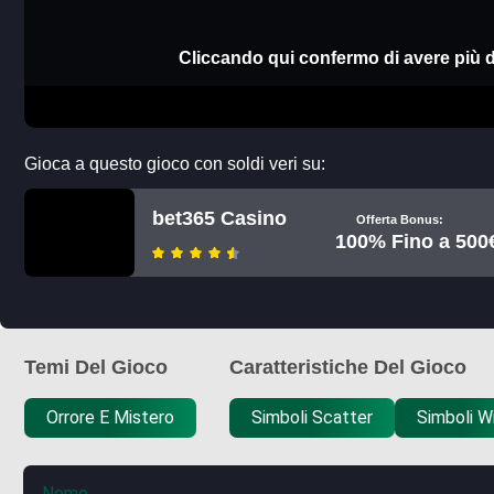
Cliccando qui confermo di avere più d
Gioca a questo gioco con soldi veri su:
bet365 Casino
Offerta Bonus:
100% Fino a 500
Temi Del Gioco
Caratteristiche Del Gioco
Orrore E Mistero
Simboli Scatter
Simboli W
Nome