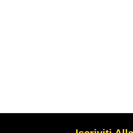
Iscriviti Al