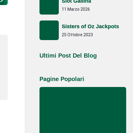
Slot Gallina
11 Marzo 2026
Gio
Sisters of Oz Jackpots
25 Ottobre 2023
Ultimi Post Del Blog
Pagine Popolari