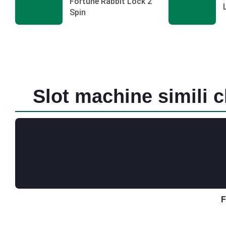
Fortune Rabbit Lock 2
Spin
Slot machine simili c
F
Data di uscita:
Gennaio, 2019
RTP:
95.05%
Volatilità:
Media