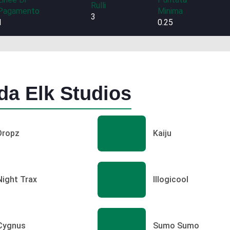
Rulli
Pagamento
Minima
3
1
0.25
 da Elk Studios
Dropz
Kaiju
Night Trax
Illogicool
Cygnus
Sumo Sumo