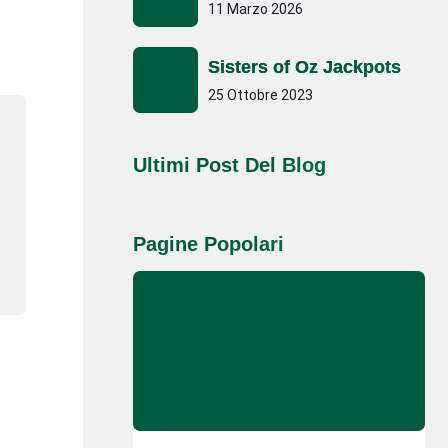
11 Marzo 2026
Gio
Sisters of Oz Jackpots
25 Ottobre 2023
Ultimi Post Del Blog
Pagine Popolari