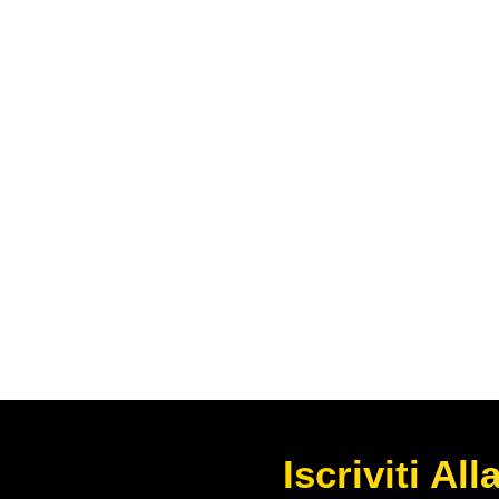
Iscriviti Al