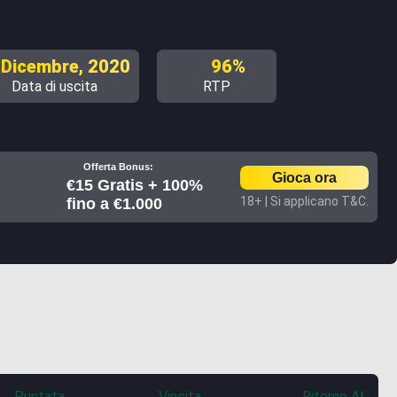
Dicembre, 2020
96%
Data di uscita
RTP
Offerta Bonus:
Gioca ora
€15 Gratis + 100%
18+ | Si applicano T&C.
fino a €1.000
Puntata
Vincita
Ritorno Al