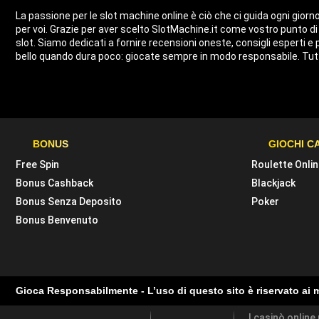
La passione per le slot machine online è ciò che ci guida ogni giorno
per voi. Grazie per aver scelto SlotMachine.it come vostro punto di
slot. Siamo dedicati a fornire recensioni oneste, consigli esperti e 
bello quando dura poco: giocate sempre in modo responsabile. Tutti i 
BONUS
GIOCHI C
Free Spin
Roulette Onli
Bonus Cashback
Blackjack
Bonus Senza Deposito
Poker
Bonus Benvenuto
Gioca Responsabilmente - L’uso di questo sito è riservato ai
I casinò online