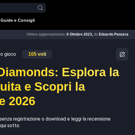
Guide e Consigli
Ultimo aggiornamento:
6 Ottobre 2023,
da
Edoardo Panzera
o gioco
105
voti
Diamonds: Esplora la
ita e Scopri la
e 2026
senza registrazione o download e leggi la recensione
qui sotto.