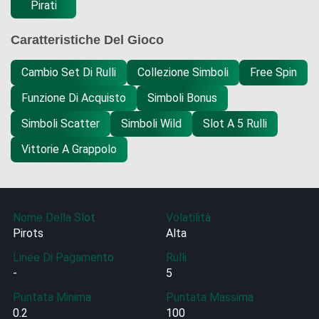
Pirati
Caratteristiche Del Gioco
Cambio Set Di Rulli
Collezione Simboli
Free Spin
Funzione Di Acquisto
Simboli Bonus
Simboli Scatter
Simboli Wild
Slot A 5 Rulli
Vittorie A Grappolo
Nome Della Slot
Volatilità
Pirots
Alta
Linee Di Pagamento
Rulli
-
5
Puntata Minima
Puntata Massima
0.2
100