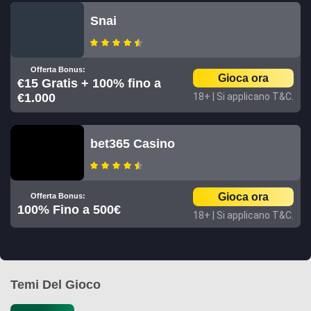
Snai
Offerta Bonus:
Gioca ora
€15 Gratis + 100% fino a
18+ | Si applicano T&C.
€1.000
bet365 Casino
Gioca ora
Offerta Bonus:
100% Fino a 500€
18+ | Si applicano T&C.
Temi Del Gioco