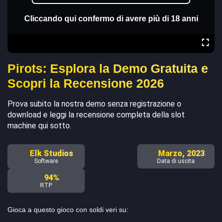
Cliccando qui confermo di avere più di 18 anni
Pirots: Esplora la Demo Gratuita e
Scopri la Recensione 2026
Prova subito la nostra demo senza registrazione o
download e leggi la recensione completa della slot
machine qui sotto.
Elk Studios
Marzo, 2023
Software
Data di uscita
94%
RTP
Gioca a questo gioco con soldi veri su: